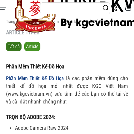
Trang chủ
/
Chia Sẻ Phần Mềm
/
Phần Mềm Thiết Kế Đồ Họa
ARTICLE TYPES
Tất cả
Article
Phần Mềm Thiết Kế Đồ Họa
là các phần mềm dùng cho
Phần Mềm Thiết Kế Đồ Họa
thiết kế đồ họa mới nhất được KGC Việt Nam
(www.kgcvietnam.vn) sưu tầm để các bạn có thể tải về
và cài đặt nhanh chóng như:
TRỌN BỘ ADOBE 2024:
Adobe Camera Raw 2024