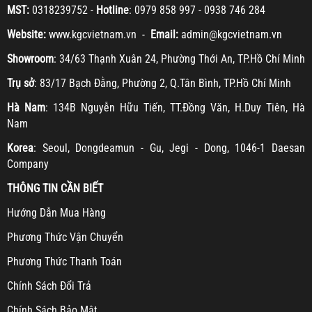
MST:
0318239752 -
Hotline
: 0979 858 997 - 0938 746 284
Website:
www.kgcvietnam.vn -
Email:
admin@kgcvietnam.vn
Showroom
: 34/63 Thạnh Xuân 24, Phường Thới An, TP.Hồ Chí Minh
Trụ sở
: 83/17 Bạch Đằng, Phường 2, Q.Tân Bình, TP.Hồ Chí Minh
Hà Nam
: 134B Nguyễn Hữu Tiến, TT.Đồng Văn, H.Duy Tiên, Hà
Nam
Korea
: Seoul, Dongdeamun - Gu, Jegi - Dong, 1046-1 Daesan
Company
THÔNG TIN CẦN BIẾT
H
ướng Dẫn Mua Hàng
Ph
ương Thức Vận Chuyển
Ph
ương Thức Thanh Toán
Chính Sách Đổi Trả
Chính Sách Bảo Mật