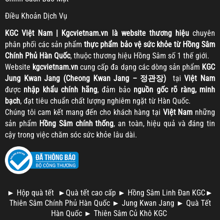
Điều Khoản Dịch Vụ
KGC
Việt Nam | Kgcvietnam.vn là website thương hiệu
chuyên
phân phối các sản phẩm
thực phẩm bảo vệ sức khỏe từ Hồng Sâm
Chính Phủ Hàn Quốc
, thuộc thương hiệu Hồng Sâm số 1 thế giới.
Website
kgcvietnam.vn
cung cấp đa dạng các dòng sản phẩm
KGC
Jung Kwan Jang (Cheong Kwan Jang – 정관장)
tại
Việt Nam
được
nhập khẩu chính hãng
, đảm bảo
nguồn gốc rõ ràng, minh
bạch
, đạt tiêu chuẩn chất lượng nghiêm ngặt từ Hàn Quốc.
Chúng tôi cam kết mang đến cho khách hàng tại
Việt Nam
những
sản phẩm
Hồng Sâm chính thống
, an toàn, hiệu quả và đáng tin
cậy trong việc chăm sóc sức khỏe lâu dài.
►
Hộp quà tết
►
Quà tết cao cấp
►
Hồng Sâm Linh Đan KGC
►
Thiên Sâm Chính Phủ Hàn Quốc
►
Jung Kwan Jang
►
Quà Tết
Hàn Quốc
►
Thiên Sâm Củ Khô KGC