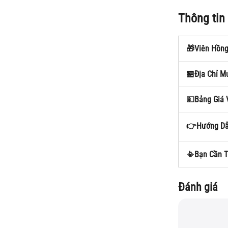
Thông tin
🎁Viên Hồng
🏪Địa Chỉ M
💵Bảng Giá 
👉Hướng Dẫn
📳Bạn Cần T
Đánh giá