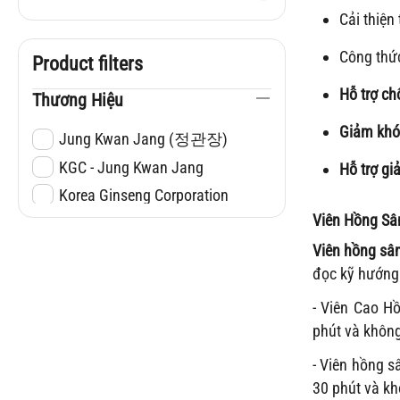
Cải thiện
Công thứ
Product filters
Hỗ trợ ch
Thương Hiệu
Giảm khó 
Jung Kwan Jang (정관장)
KGC - Jung Kwan Jang
Hỗ trợ gi
Korea Ginseng Corporation
Viên Hồng S
Viên hồng s
đọc kỹ hướng 
- Viên Cao H
phút
và khôn
- Viên hồng 
30 phút và k