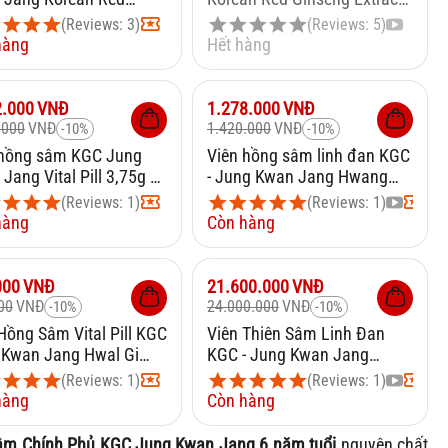
ng Vital Pill 37.5g x 10
Pill ) Hàn Quốc
(Reviews: 3)
(Reviews: 5)
hàng
Hết hàng
10%
Giảm
10%
2.000
VNĐ
1.278.000
VNĐ
.000
VNĐ
1.420.000
VNĐ
-10%
-10%
 hồng sâm KGC Jung
Viên hồng sâm linh đan KGC
Jang Vital Pill 3,75g x
- Jung Kwan Jang Hwang
ên
Jin Dan 4g x 3 viên
(Reviews: 1)
(Reviews: 1)
hàng
Còn hàng
10%
Giảm
10%
000
VNĐ
21.600.000
VNĐ
00
VNĐ
24.000.000
VNĐ
-10%
-10%
Hồng Sâm Vital Pill KGC
Viên Thiên Sâm Linh Đan
 Kwan Jang Hwal Gi
KGC - Jung Kwan Jang
,75g x 10 Viên
Hwang Jin Đan 4g x 20 viên
(Reviews: 1)
(Reviews: 1)
hàng
Còn hàng
âm Chính Phủ KGC Jung Kwan Jang 6 năm tuổi
nguyên chất