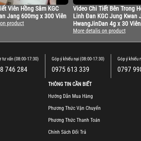
Tiết Viên Hồng Sâm KGC
Video Chi Tiết Bên Trong H
an Jang 600mg x 300 Viên
Linh Đan KGC Jung Kwan 
 on product
HwangJinDan 4g x 30 Viên
More detalis on product
ợ tư vấn (08:00-17:30)
Góp ý khiếu nại (08:00-17:30)
Góp ý khiếu 
8 746 284
0975 613 339
0797 99
THÔNG TIN CẦN BIẾT
H
ướng Dẫn Mua Hàng
Ph
ương Thức Vận Chuyển
Ph
ương Thức Thanh Toán
Chính Sách Đổi Trả