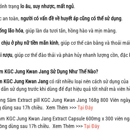
 tình trạng
lo âu, suy nhược, mất ngủ
.
c an toàn,
người có vấn đề về huyết áp cũng có thể sử dụng
.
ống lão hóa
, giúp làn da tươi tắn, hồng hào và mịn màng.
chịu ở phụ nữ tiền mãn kinh
, giúp cơ thể cân bằng và thoải má
ải rượu
, giúp cơ thể đào thải và phân hủy
nhanh lượng cồn, đặc b
âm KGC Jung Kwan Jang Sử Dụng Như Thế Nào?
âm KGC Jung Kwan Jang
có rất nhiều loại nên cách sử dụng của
dẫn sử dụng trước khi dùng để đạt hiệu quả tốt nhất mà viên
ồng Sâm Extract pill KGC Jung Kwan Jang 168g 800 Viên ngày
g dùng sau 17h chiều. Xem Thêm >>>
Tại Đây
sâm KGC Jung Kwan Jang Extract Capsule 600mg x 300 viên ngày
hông dùng sau 17h chiều.
Xem Thêm >>>
Tại Đây