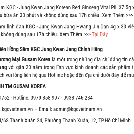
âm KGC - Jung Kwan Jang Korean Red Ginseng Vital Pill 37.5g 
au bữa ăn 30 phút và không dùng sau 17h chiều.
Xem Thêm >>
sâm linh đan KGC - Jung Kwan Jang Hwang Jin Dan 4g x 30 vi
à không dùng sau 17h chiều.
Xem Thêm >>>
Tại Đây
iên Hồng Sâm KGC Jung Kwan Jang Chính Hãng
ương Mại Gusam Korea
là một trong những địa chỉ đáng tin 
ang
với gần 20 năm trong lĩnh vực kinh doanh các sản phẩm
h vui lòng liên hệ qua Hotline hoặc đến địa chỉ dưới đây để mu
HH TM GUSAM KOREA
52 - Hotline: 0979 858 997 - 0938 746 284
kgcvietnam.vn - Email: admin@kgcvietnam.vn
/63 Thạnh Xuân 24, Phường Thạnh Xuân, 12, TP.Hồ Chí Minh