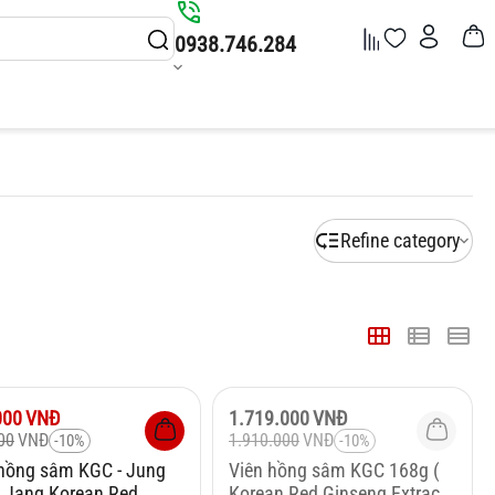
0938.746.284
Refine category
10%
Giảm
10%
000
VNĐ
1.719.000
VNĐ
00
VNĐ
1.910.000
VNĐ
-10%
-10%
 hồng sâm KGC - Jung
Viên hồng sâm KGC 168g (
 Jang Korean Red
Korean Red Ginseng Extract