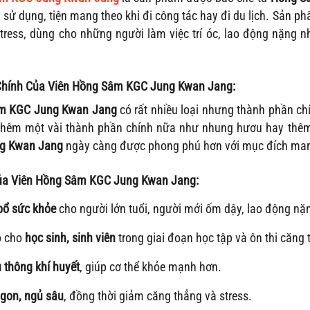
sử dụng, tiện mang theo khi đi công tác hay đi du lịch. Sản ph
stress, dùng cho những người làm việc trí óc, lao động nặng
hính Của Viên Hồng Sâm KGC Jung Kwan Jang:
âm KGC Jung Kwan Jang
có rất nhiều loại nhưng thành phần c
 thêm một vài thành phần chính nữa như nhung hươu hay thê
g Kwan Jang
ngày càng được phong phú hơn với mục đích man
ủa Viên Hồng Sâm KGC Jung Kwan Jang:
bổ sức khỏe
cho người lớn tuổi, người mới ốm dậy, lao động nặ
p cho
học sinh, sinh viên
trong giai đoạn học tập và ôn thi căng 
u thông khí huyết
, giúp cơ thể khỏe mạnh hơn.
gon, ngủ sâu
, đồng thời giảm căng thẳng và stress.