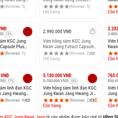
iên
Capsule 600mg x 300 Viên
Ginse
(Reviews: 5)
(Reviews: 5)
viên
Hết hàng
Còn 
Giảm
VNĐ
2.23
2.990.000
VNĐ
NĐ
2.480
-13%
sâm KGC Jung
Viên hồng sâm KGC Jung
Viên
Capsule Plus
Kwan Jang Extract Capsule
Kwan 
0 viên
600mg x 300 viên
30 vi
(Reviews: 1)
(Reviews: 2)
Hết hàng
Còn 
Giảm
10%
Giảm
VNĐ
5.130.000
VNĐ
765.
VNĐ
5.700.000
VNĐ
850.0
-17%
-10%
sâm linh đan KGC
Viên hồng sâm linh đan KGC
Viên 
n Jang Hwang
Jung Kwan Jang Hwang Jin
Jung
x 30 viên
Dan 4g x 12 viên
Dan 3
(Reviews: 4)
(Reviews: 2)
Còn hàng
Còn 
âm KGC Jung Kwan Jang
là sản phẩm được bào chế từ
Hồng S