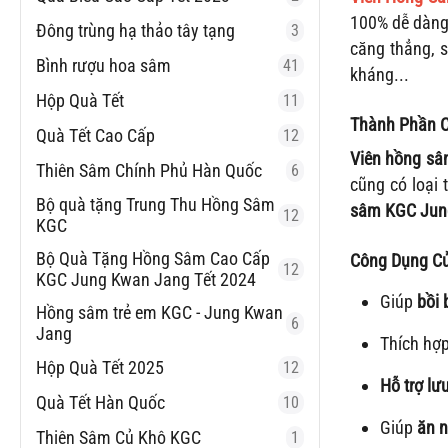
100% dễ dàng 
Đông trùng hạ thảo tây tạng
3
căng thẳng, 
Bình rượu hoa sâm
41
kháng...
Hộp Quà Tết
11
Thành Phần C
Quà Tết Cao Cấp
12
Viên hồng s
Thiên Sâm Chính Phủ Hàn Quốc
6
cũng có loại
Bộ quà tặng Trung Thu Hồng Sâm
sâm KGC Jun
12
KGC
Bộ Quà Tặng Hồng Sâm Cao Cấp
Công Dụng C
12
KGC Jung Kwan Jang Tết 2024
Giúp
bồi 
Hồng sâm trẻ em KGC - Jung Kwan
6
Jang
Thích hợ
Hộp Quà Tết 2025
12
Hỗ trợ lư
Quà Tết Hàn Quốc
10
Giúp
ăn n
Thiên Sâm Củ Khô KGC
1