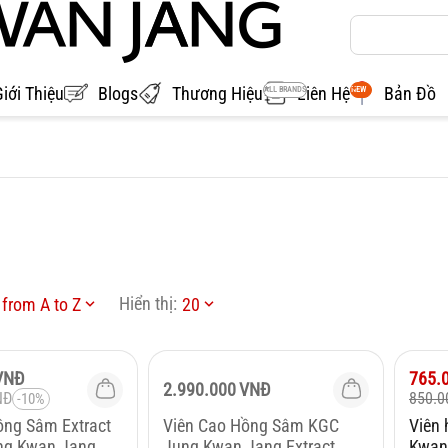
Giới Thiệu
Blogs
Thương Hiệu
Liên Hệ
Bản Đồ
ALL BRANDS
NEW
Hiển thị:
from A to Z
20
Giảm
VNĐ
765.
2.990.000
VNĐ
NĐ
850.0
-10%
ồng Sâm Extract
Viên Cao Hồng Sâm KGC
Viên
ung Kwan Jang
Jung Kwan Jang Extract
Kwan