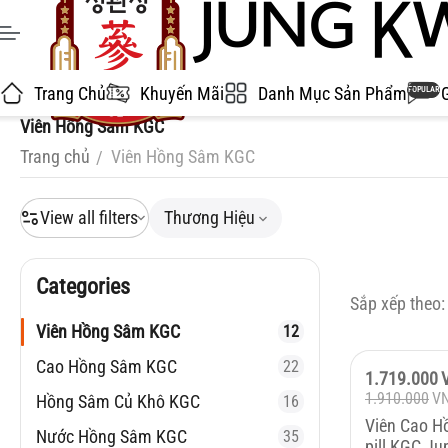
Trang Chủ
Khuyến Mãi
Danh Mục Sản Phẩm
POPULAR
Viên Hồng Sâm KGC
Trang chủ
Viên Hồng Sâm KGC
/
View all filters
Thương Hiệu
Сategories
Sắp xếp theo:
Viên Hồng Sâm KGC
12
Cao Hồng Sâm KGC
22
Giảm
10%
1.719.000
1.910.000
V
Hồng Sâm Củ Khô KGC
16
Viên Cao H
Nước Hồng Sâm KGC
35
pill KGC J