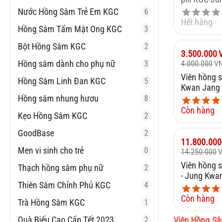
168g 800 V
Nước Hồng Sâm Trẻ Em KGC
6
Hết hàng
Hồng Sâm Tẩm Mật Ong KGC
3
Bột Hồng Sâm KGC
2
Giảm
13%
3.500.000
Hồng sâm dành cho phụ nữ
3
4.000.000
V
Viên hồng 
Hồng Sâm Linh Đan KGC
5
Kwan Jang 
650mg x 12
Hồng sâm nhung hươu
8
Còn hàng
Kẹo Hồng Sâm KGC
2
GoodBase
2
Giảm
17%
11.800.000
Men vi sinh cho trẻ
0
14.250.000
Viên hồng 
Thạch hồng sâm phụ nữ
2
- Jung Kwa
Thiên Sâm Chính Phủ KGC
4
Jin Dan 4g 
Còn hàng
Trà Hồng Sâm KGC
1
Quà Biếu Cao Cấp Tết 2023
2
Viên Hồng S