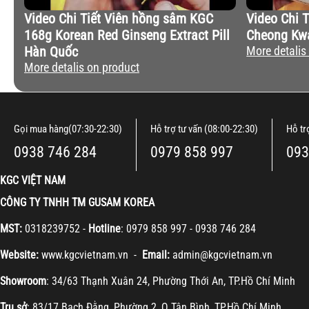
Video Chi Tiết Viên hồng sâm KGC
Video Chi 
168g Korean Red Ginseng Extract Pill
Cheong Kw
Hàn Quốc
More detalis
More detalis on product
Gọi mua hàng(07:30-22:30)
Hỗ trợ tư vấn (08:00-22:30)
Hỗ tr
0938 746 284
0979 858 997
093
KGC VIỆT NAM
CÔNG TY TNHH TM GUSAM KOREA
MST:
0318239752 -
Hotline
: 0979 858 997 - 0938 746 284
Website:
www.kgcvietnam.vn -
Email:
admin@kgcvietnam.vn
Showroom
: 34/63 Thạnh Xuân 24, Phường Thới An, TP.Hồ Chí Minh
Trụ sở
: 83/17 Bạch Đằng, Phường 2, Q.Tân Bình, TP.Hồ Chí Minh