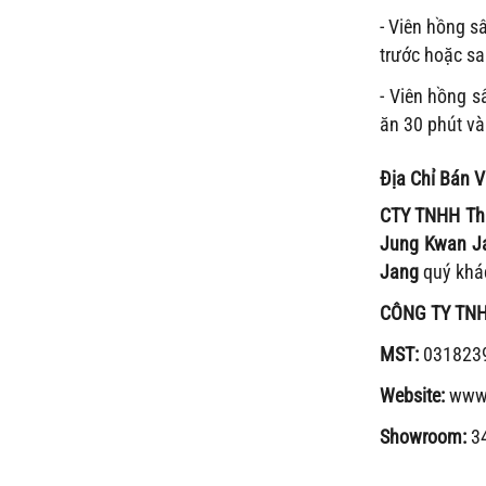
-
Viên hồng s
trước hoặc s
- Viên hồng 
ăn 30 phút v
Địa Chỉ Bán
V
CTY TNHH Th
Jung Kwan J
Jang
quý khác
CÔNG TY TN
MST:
03182397
Website:
www.
Showroom:
34