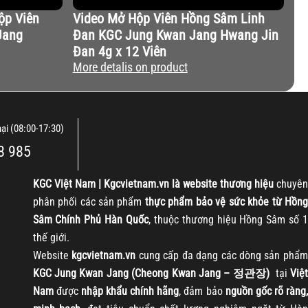
ộp Viên
Video Mở Hộp Viên Hồng Sâm Linh
Jang
Đan KGC Jung Kwan Jang Hwang Jin
Đan 4g x 12 Viên
More detalis on product
nại (08:00-17:30)
8 985
KGC
Việt Nam | Kgcvietnam.vn là website thương hiệu
chuyên
phân phối các sản phẩm
thực phẩm bảo vệ sức khỏe từ Hồng
Sâm Chính Phủ Hàn Quốc
, thuộc thương hiệu Hồng Sâm số 1
thế giới.
Website
kgcvietnam.vn
cung cấp đa dạng các dòng sản phẩm
KGC Jung Kwan Jang (Cheong Kwan Jang – 정관장)
tại
Việt
Nam
được
nhập khẩu chính hãng
, đảm bảo
nguồn gốc rõ ràng