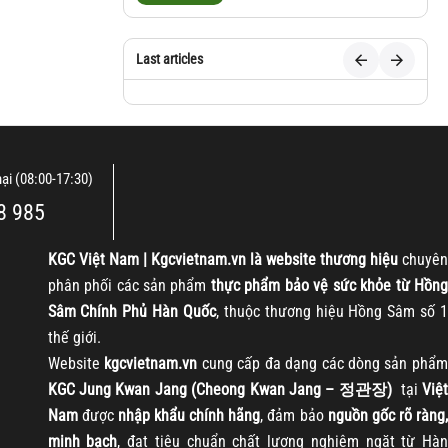
Last articles
nại (08:00-17:30)
8 985
KGC
Việt Nam | Kgcvietnam.vn là website thương hiệu
chuyên
phân phối các sản phẩm
thực phẩm bảo vệ sức khỏe từ Hồng
Sâm Chính Phủ Hàn Quốc
, thuộc thương hiệu Hồng Sâm số 1
thế giới.
Website
kgcvietnam.vn
cung cấp đa dạng các dòng sản phẩm
KGC Jung Kwan Jang (Cheong Kwan Jang – 정관장)
tại
Việt
Nam
được
nhập khẩu chính hãng
, đảm bảo
nguồn gốc rõ ràng
minh bạch
, đạt tiêu chuẩn chất lượng nghiêm ngặt từ Hàn