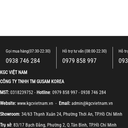
Gọi mua hàng(07:30-22:30)
Hỗ trợ tư vấn (08:00-22:30)
Hỗ tr
0938 746 284
0979 858 997
093
KGC VIỆT NAM
CÔNG TY TNHH TM GUSAM KOREA
MST:
0318239752 -
Hotline
: 0979 858 997 - 0938 746 284
Website:
www.kgcvietnam.vn -
Email:
admin@kgcvietnam.vn
Showroom
: 34/63 Thạnh Xuân 24, Phường Thới An, TP.Hồ Chí Minh
Trụ sở
: 83/17 Bạch Đằng, Phường 2, Q.Tân Bình, TP.Hồ Chí Minh