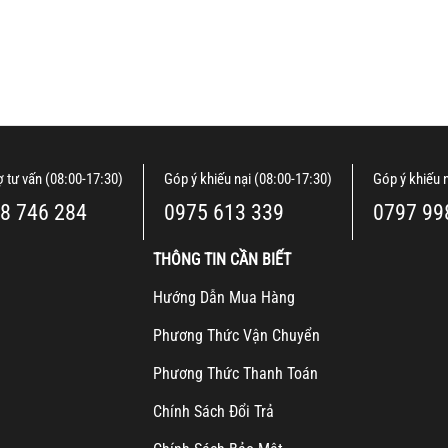
ợ tư vấn (08:00-17:30)
Góp ý khiếu nại (08:00-17:30)
Góp ý khiếu 
8 746 284
0975 613 339
0797 99
THÔNG TIN CẦN BIẾT
H
ướng Dẫn Mua Hàng
Ph
ương Thức Vận Chuyển
Ph
ương Thức Thanh Toán
Chính Sách Đổi Trả