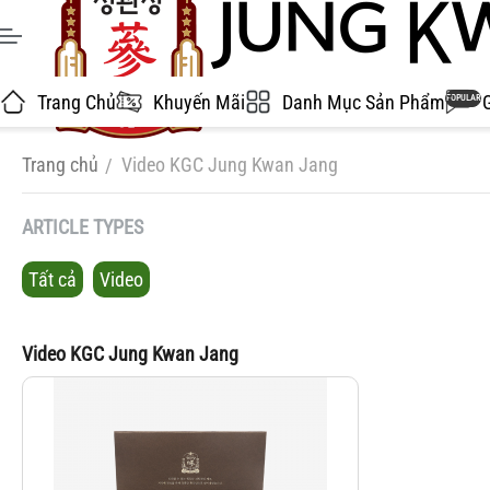
Trang Chủ
Khuyến Mãi
Danh Mục Sản Phẩm
POPULAR
Trang chủ
Video KGC Jung Kwan Jang
/
ARTICLE TYPES
Tất cả
Video
Video KGC Jung Kwan Jang