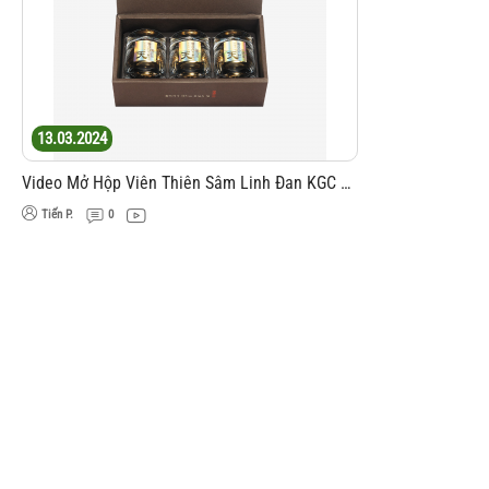
13.03.2024
Video Mở Hộp Viên Thiên Sâm Linh Đan KGC Jung Kwan Jang 4g x 3 Viên
Tiến P.
0