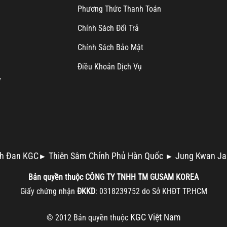
Ph
ương Thức Thanh Toán
Chính Sách Đổi Trả
Chính Sách Bảo Mật
Điều Khoản Dịch Vụ
y
h Đan KGC
Thiên Sâm Chính Phủ Hàn Quốc
Jung Kwan Ja
►
►
Bản quyền thuộc
CÔNG TY TNHH TM
GUSAM KOREA
Giấy chứng nhận
ĐKKD
: 0318239752 do Sở KHĐT TP.HCM
KGC Việt Nam
© 2012 Bản quyền thuộc