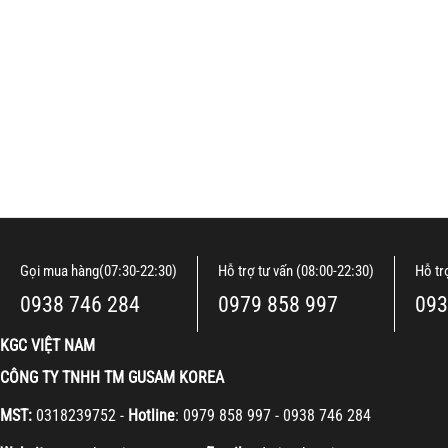
Gọi mua hàng(07:30-22:30)
Hỗ trợ tư vấn (08:00-22:30)
Hỗ tr
0938 746 284
0979 858 997
093
KGC VIỆT NAM
CÔNG TY TNHH TM GUSAM KOREA
MST:
0318239752 -
Hotline
: 0979 858 997 - 0938 746 284