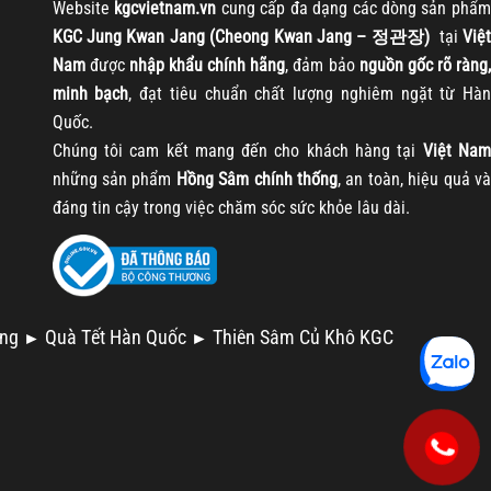
Website
kgcvietnam.vn
cung cấp đa dạng các dòng sản phẩm
KGC Jung Kwan Jang (Cheong Kwan Jang – 정관장)
tại
Việt
Nam
được
nhập khẩu chính hãng
, đảm bảo
nguồn gốc rõ ràng
minh bạch
, đạt tiêu chuẩn chất lượng nghiêm ngặt từ Hàn
Quốc.
Chúng tôi cam kết mang đến cho khách hàng tại
Việt Nam
những sản phẩm
Hồng Sâm chính thống
, an toàn, hiệu quả và
đáng tin cậy trong việc chăm sóc sức khỏe lâu dài.
ng
Quà Tết Hàn Quốc
Thiên Sâm Củ Khô KGC
►
►