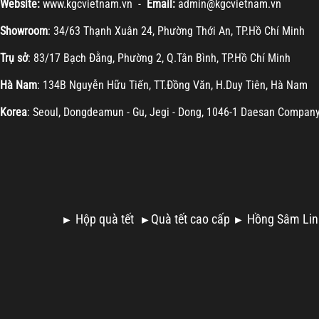
Website:
www.kgcvietnam.vn -
Email:
admin@kgcvietnam.vn
Showroom
: 34/63 Thạnh Xuân 24, Phường Thới An, TP.Hồ Chí Minh
Trụ sở
: 83/17 Bạch Đằng, Phường 2, Q.Tân Bình, TP.Hồ Chí Minh
Hà Nam
: 134B Nguyễn Hữu Tiến, TT.Đồng Văn, H.Duy Tiên, Hà Nam
Korea
: Seoul, Dongdeamun - Gu, Jegi - Dong, 1046-1 Daesan Compan
Hộp quà tết
Quà tết cao cấp
Hồng Sâm Lin
►
►
►