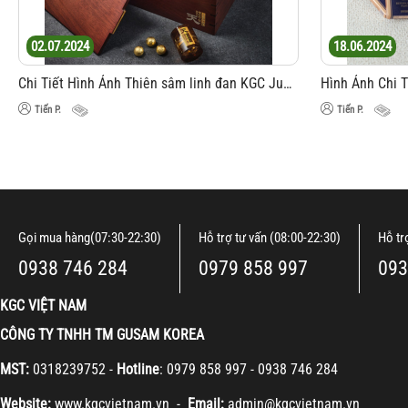
02.07.2024
18.06.2024
Chi Tiết Hình Ảnh Thiên sâm linh đan KGC Jung Kwan Jang Hwang Jin Dan Cheon Noble Line 4g x 20 viên
Tiến P.
Tiến P.
Gọi mua hàng(07:30-22:30)
Hỗ trợ tư vấn (08:00-22:30)
Hỗ tr
0938 746 284
0979 858 997
093
KGC VIỆT NAM
CÔNG TY TNHH TM GUSAM KOREA
MST:
0318239752 -
Hotline
: 0979 858 997 - 0938 746 284
Website:
www.kgcvietnam.vn -
Email:
admin@kgcvietnam.vn