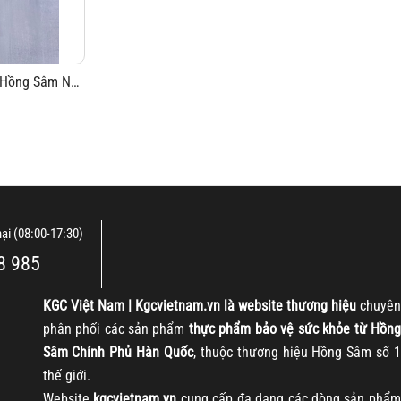
Chi Tiết Hình Ảnh Tinh Chất Cao Hồng Sâm Nhung Hươu CheonNok 180g KGC Jung Kwang #1
nại (08:00-17:30)
8 985
KGC
Việt Nam | Kgcvietnam.vn là website thương hiệu
chuyên
phân phối các sản phẩm
thực phẩm bảo vệ sức khỏe từ Hồng
Sâm Chính Phủ Hàn Quốc
, thuộc thương hiệu Hồng Sâm số 1
thế giới.
Website
kgcvietnam.vn
cung cấp đa dạng các dòng sản phẩm