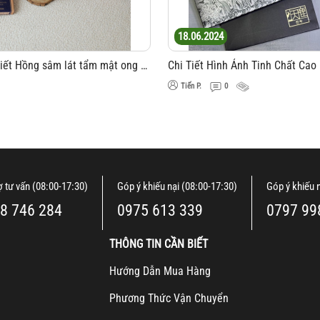
18.06.2024
Hình Ảnh Chi Tiết Hồng sâm lát tẩm mật ong KGC Jung Kwan Jang 20g x 6 gói
Tiến P.
0
ợ tư vấn (08:00-17:30)
Góp ý khiếu nại (08:00-17:30)
Góp ý khiếu 
8 746 284
0975 613 339
0797 99
THÔNG TIN CẦN BIẾT
H
ướng Dẫn Mua Hàng
Ph
ương Thức Vận Chuyển