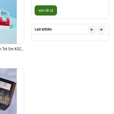
xem tất cả
Last articles
Hình Ảnh Chi tiết Nước Hồng Sâm Trẻ Em KGC Jung Kwan Jang Số 2