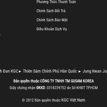
Ph
ương Thức Thanh Toán
Chính Sách Đổi Trả
Chính Sách Bảo Mật
Điều Khoản Dịch Vụ
y
h Đan KGC
Thiên Sâm Chính Phủ Hàn Quốc
Jung Kwan Ja
►
►
Bản quyền thuộc
CÔNG TY TNHH TM
GUSAM KOREA
Giấy chứng nhận
ĐKKD
: 0318239752 do Sở KHĐT TP.HCM
KGC Việt Nam
© 2012 Bản quyền thuộc