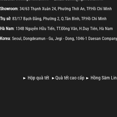
Showroom
: 34/63 Thạnh Xuân 24, Phường Thới An, TP.Hồ Chí Minh
Trụ sở
: 83/17 Bạch Đằng, Phường 2, Q.Tân Bình, TP.Hồ Chí Minh
Hà Nam
: 134B Nguyễn Hữu Tiến, TT.Đồng Văn, H.Duy Tiên, Hà Nam
Korea
: Seoul, Dongdeamun - Gu, Jegi - Dong, 1046-1 Daesan Compan
Hộp quà tết
Quà tết cao cấp
Hồng Sâm Lin
►
►
►