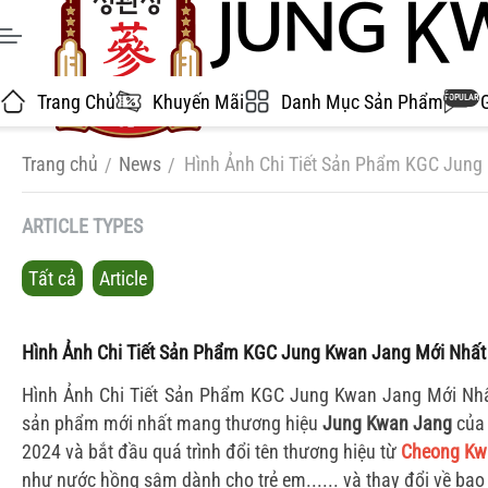
Trang Chủ
Khuyến Mãi
Danh Mục Sản Phẩm
POPULAR
Trang chủ
News
Hình Ảnh Chi Tiết Sản Phẩm KGC Jung
/
/
ARTICLE TYPES
Tất cả
Article
Hình Ảnh Chi Tiết Sản Phẩm KGC Jung Kwan Jang Mới Nhất
Hình Ảnh Chi Tiết Sản Phẩm KGC Jung Kwan Jang Mới Nhất
sản phẩm mới nhất mang thương hiệu
Jung Kwan Jang
của 
2024 và bắt đầu quá trình đổi tên thương hiệu từ
Cheong Kw
như nước hồng sâm dành cho trẻ em...... và thay đổi về bao b