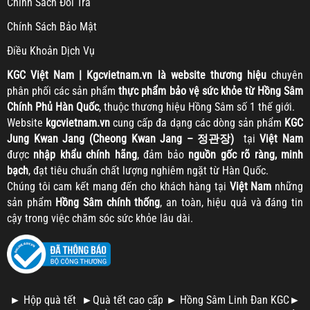
Chính Sách Đổi Trả
Chính Sách Bảo Mật
Điều Khoản Dịch Vụ
KGC
Việt Nam | Kgcvietnam.vn là website thương hiệu
chuyên
phân phối các sản phẩm
thực phẩm bảo vệ sức khỏe từ Hồng Sâm
Chính Phủ Hàn Quốc
, thuộc thương hiệu Hồng Sâm số 1 thế giới.
Website
kgcvietnam.vn
cung cấp đa dạng các dòng sản phẩm
KGC
Jung Kwan Jang (Cheong Kwan Jang – 정관장)
tại
Việt Nam
được
nhập khẩu chính hãng
, đảm bảo
nguồn gốc rõ ràng, minh
bạch
, đạt tiêu chuẩn chất lượng nghiêm ngặt từ Hàn Quốc.
Chúng tôi cam kết mang đến cho khách hàng tại
Việt Nam
những
sản phẩm
Hồng Sâm chính thống
, an toàn, hiệu quả và đáng tin
cậy trong việc chăm sóc sức khỏe lâu dài.
►
Hộp quà tết
►
Quà tết cao cấp
►
Hồng Sâm Linh Đan KGC
►