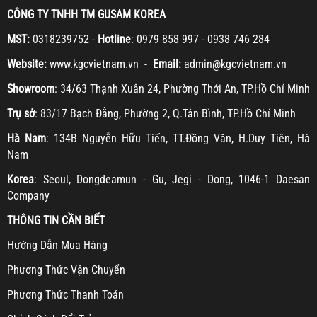
CÔNG TY TNHH TM GUSAM KOREA
MST:
0318239752 -
Hotline
: 0979 858 997 - 0938 746 284
Website:
www.kgcvietnam.vn -
Email:
admin@kgcvietnam.vn
Showroom
: 34/63 Thạnh Xuân 24, Phường Thới An, TP.Hồ Chí Minh
Trụ sở
: 83/17 Bạch Đằng, Phường 2, Q.Tân Bình, TP.Hồ Chí Minh
Hà Nam
: 134B Nguyễn Hữu Tiến, TT.Đồng Văn, H.Duy Tiên, Hà
Nam
Korea
: Seoul, Dongdeamun - Gu, Jegi - Dong, 1046-1 Daesan
Company
THÔNG TIN CẦN BIẾT
H
ướng Dẫn Mua Hàng
Ph
ương Thức Vận Chuyển
Ph
ương Thức Thanh Toán