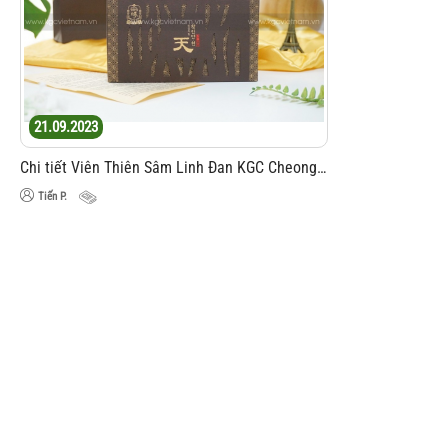
21.09.2023
Chi tiết Viên Thiên Sâm Linh Đan KGC Cheong Kwan Jang 4g x 3 viên
Tiến P.