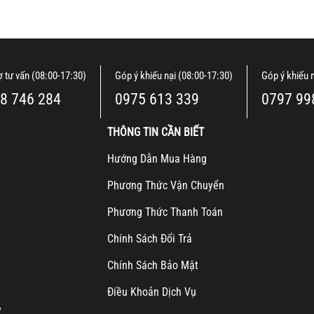
ợ tư vấn (08:00-17:30)
Góp ý khiếu nại (08:00-17:30)
Góp ý khiếu 
8 746 284
0975 613 339
0797 99
THÔNG TIN CẦN BIẾT
H
ướng Dẫn Mua Hàng
Ph
ương Thức Vận Chuyển
Ph
ương Thức Thanh Toán
Chính Sách Đổi Trả
Chính Sách Bảo Mật
Điều Khoản Dịch Vụ
y