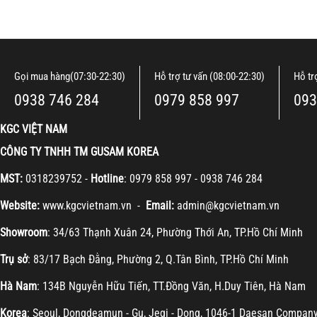
Gọi mua hàng(07:30-22:30)
Hỗ trợ tư vấn (08:00-22:30)
Hỗ tr
0938 746 284
0979 858 997
093
KGC VIỆT NAM
CÔNG TY TNHH TM GUSAM KOREA
MST:
0318239752 -
Hotline
: 0979 858 997 - 0938 746 284
Website:
www.kgcvietnam.vn -
Email:
admin@kgcvietnam.vn
Showroom
: 34/63 Thạnh Xuân 24, Phường Thới An, TP.Hồ Chí Minh
Trụ sở
: 83/17 Bạch Đằng, Phường 2, Q.Tân Bình, TP.Hồ Chí Minh
Hà Nam
: 134B Nguyễn Hữu Tiến, TT.Đồng Văn, H.Duy Tiên, Hà Nam
Korea
: Seoul, Dongdeamun - Gu, Jegi - Dong, 1046-1 Daesan Compan