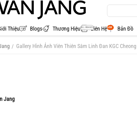
Giới Thiệu
Blogs
Thương Hiệu
Liên Hệ
Bản Đồ
ALL BRANDS
NEW
Jang
Gallery Hình Ảnh Viên Thiên Sâm Linh Đan KGC Cheon
/
an Jang