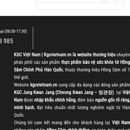
nại (08:00-17:30)
8 985
KGC
Việt Nam | Kgcvietnam.vn là website thương hiệu
chuyên
phân phối các sản phẩm
thực phẩm bảo vệ sức khỏe từ Hồng
Sâm Chính Phủ Hàn Quốc
, thuộc thương hiệu Hồng Sâm số 1
thế giới.
Website
kgcvietnam.vn
cung cấp đa dạng các dòng sản phẩm
KGC Jung Kwan Jang (Cheong Kwan Jang – 정관장)
tại
Việt
Nam
được
nhập khẩu chính hãng
, đảm bảo
nguồn gốc rõ ràng
minh bạch
, đạt tiêu chuẩn chất lượng nghiêm ngặt từ Hàn
Quốc.
Chúng tôi cam kết mang đến cho khách hàng tại
Việt Nam