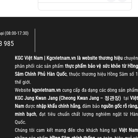
nại (08:00-17:30)
8 985
KGC
Việt Nam | Kgcvietnam.vn là website thương hiệu
chuyên
phân phối các sản phẩm
thực phẩm bảo vệ sức khỏe từ Hồng
Sâm Chính Phủ Hàn Quốc
, thuộc thương hiệu Hồng Sâm số 1
thế giới.
Website
kgcvietnam.vn
cung cấp đa dạng các dòng sản phẩm
KGC Jung Kwan Jang (Cheong Kwan Jang – 정관장)
tại
Việt
Nam
được
nhập khẩu chính hãng
, đảm bảo
nguồn gốc rõ ràng
minh bạch
, đạt tiêu chuẩn chất lượng nghiêm ngặt từ Hàn
Quốc.
Chúng tôi cam kết mang đến cho khách hàng tại
Việt Nam