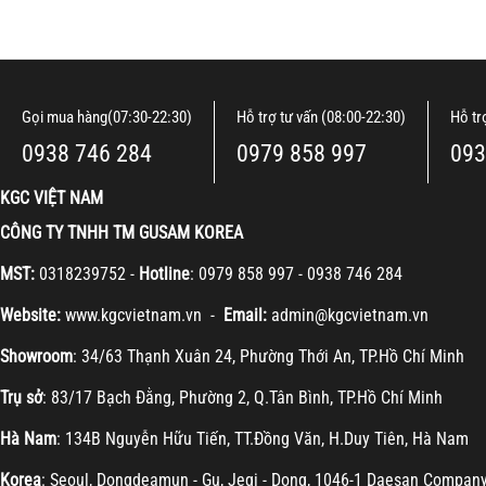
Gọi mua hàng(07:30-22:30)
Hỗ trợ tư vấn (08:00-22:30)
Hỗ tr
0938 746 284
0979 858 997
093
KGC VIỆT NAM
CÔNG TY TNHH TM GUSAM KOREA
MST:
0318239752 -
Hotline
: 0979 858 997 - 0938 746 284
Website:
www.kgcvietnam.vn -
Email:
admin@kgcvietnam.vn
Showroom
: 34/63 Thạnh Xuân 24, Phường Thới An, TP.Hồ Chí Minh
Trụ sở
: 83/17 Bạch Đằng, Phường 2, Q.Tân Bình, TP.Hồ Chí Minh
Hà Nam
: 134B Nguyễn Hữu Tiến, TT.Đồng Văn, H.Duy Tiên, Hà Nam
Korea
: Seoul, Dongdeamun - Gu, Jegi - Dong, 1046-1 Daesan Compan