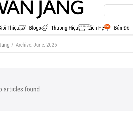
Giới Thiệu
Blogs
Thương Hiệu
Liên Hệ
Bản Đồ
ALL BRANDS
NEW
Jang
Archive: June, 2025
/
 articles found