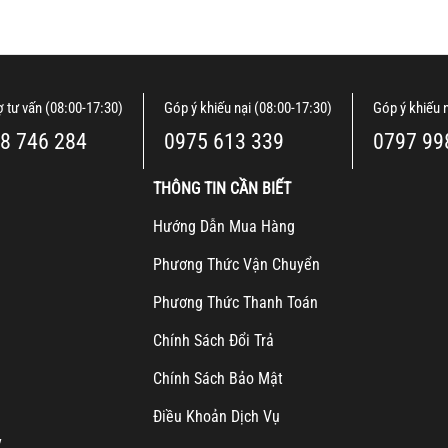
ợ tư vấn (08:00-17:30)
Góp ý khiếu nại (08:00-17:30)
Góp ý khiếu 
8 746 284
0975 613 339
0797 99
THÔNG TIN CẦN BIẾT
H
ướng Dẫn Mua Hàng
Ph
ương Thức Vận Chuyển
Ph
ương Thức Thanh Toán
Chính Sách Đổi Trả
Chính Sách Bảo Mật
Điều Khoản Dịch Vụ
y