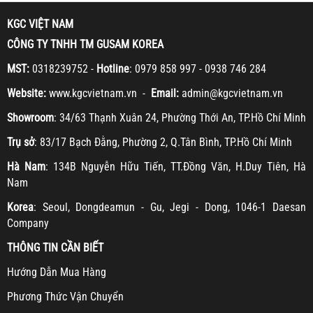
KGC VIỆT NAM
CÔNG TY TNHH TM GUSAM KOREA
MST:
0318239752 -
Hotline
: 0979 858 997 - 0938 746 284
Website:
www.kgcvietnam.vn -
Email:
admin@kgcvietnam.vn
Showroom
: 34/63 Thạnh Xuân 24, Phường Thới An, TP.Hồ Chí Minh
Trụ sở
: 83/17 Bạch Đằng, Phường 2, Q.Tân Bình, TP.Hồ Chí Minh
Hà Nam
: 134B Nguyễn Hữu Tiến, TT.Đồng Văn, H.Duy Tiên, Hà
Nam
Korea
: Seoul, Dongdeamun - Gu, Jegi - Dong, 1046-1 Daesan
Company
THÔNG TIN CẦN BIẾT
H
ướng Dẫn Mua Hàng
Ph
ương Thức Vận Chuyển