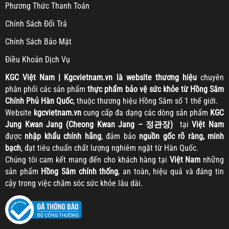
Ph
ương Thức Thanh Toán
Chính Sách Đổi Trả
Chính Sách Bảo Mật
Điều Khoản Dịch Vụ
KGC
Việt Nam | Kgcvietnam.vn là website thương hiệu
chuyên
phân phối các sản phẩm
thực phẩm bảo vệ sức khỏe từ Hồng Sâm
Chính Phủ Hàn Quốc
, thuộc thương hiệu Hồng Sâm số 1 thế giới.
Website
kgcvietnam.vn
cung cấp đa dạng các dòng sản phẩm
KGC
Jung Kwan Jang (Cheong Kwan Jang – 정관장)
tại
Việt Nam
được
nhập khẩu chính hãng
, đảm bảo
nguồn gốc rõ ràng, minh
bạch
, đạt tiêu chuẩn chất lượng nghiêm ngặt từ Hàn Quốc.
Chúng tôi cam kết mang đến cho khách hàng tại
Việt Nam
những
sản phẩm
Hồng Sâm chính thống
, an toàn, hiệu quả và đáng tin
cậy trong việc chăm sóc sức khỏe lâu dài.