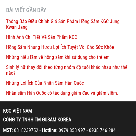
BÀI VIẾT GẦN ĐÂY
Thông Báo Điều Chỉnh Giá Sản Phẩm Hồng Sâm KGC Jung
Kwan Jang
Hình Ảnh Chi Tiết Về Sản Phẩm KGC
Hồng Sâm Nhung Hươu Lợi Ích Tuyệt Vời Cho Sức Khỏe
Những hiểu lầm về hồng sâm khi sử dụng cho trẻ em
Sinh lý nữ thay đổi theo từng nhóm độ tuổi khác nhau như thế
nào?
Những Lợi Ích Của Nhân Sâm Hàn Quốc
Nhân sâm Hàn Quốc có tác dụng giảm đau và giảm viêm.
KGC VIỆT NAM
CÔNG TY TNHH TM GUSAM KOREA
MST:
0318239752 -
Hotline
: 0979 858 997 - 0938 746 284