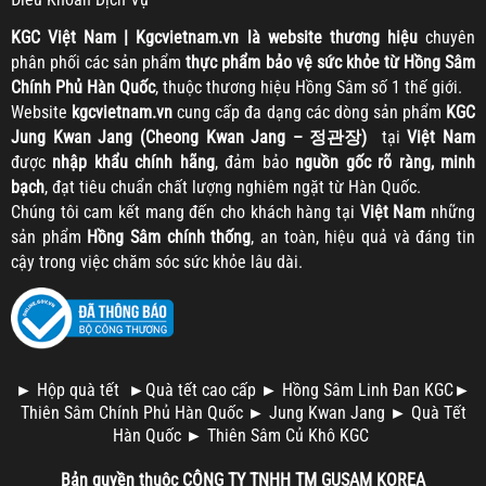
KGC
Việt Nam | Kgcvietnam.vn là website thương hiệu
chuyên
phân phối các sản phẩm
thực phẩm bảo vệ sức khỏe từ Hồng Sâm
Chính Phủ Hàn Quốc
, thuộc thương hiệu Hồng Sâm số 1 thế giới.
Website
kgcvietnam.vn
cung cấp đa dạng các dòng sản phẩm
KGC
Jung Kwan Jang (Cheong Kwan Jang – 정관장)
tại
Việt Nam
được
nhập khẩu chính hãng
, đảm bảo
nguồn gốc rõ ràng, minh
bạch
, đạt tiêu chuẩn chất lượng nghiêm ngặt từ Hàn Quốc.
Chúng tôi cam kết mang đến cho khách hàng tại
Việt Nam
những
sản phẩm
Hồng Sâm chính thống
, an toàn, hiệu quả và đáng tin
cậy trong việc chăm sóc sức khỏe lâu dài.
►
Hộp quà tết
►
Quà tết cao cấp
►
Hồng Sâm Linh Đan KGC
►
Thiên Sâm Chính Phủ Hàn Quốc
►
Jung Kwan Jang
►
Quà Tết
Hàn Quốc
►
Thiên Sâm Củ Khô KGC
Bản quyền thuộc
CÔNG TY TNHH TM
GUSAM KOREA