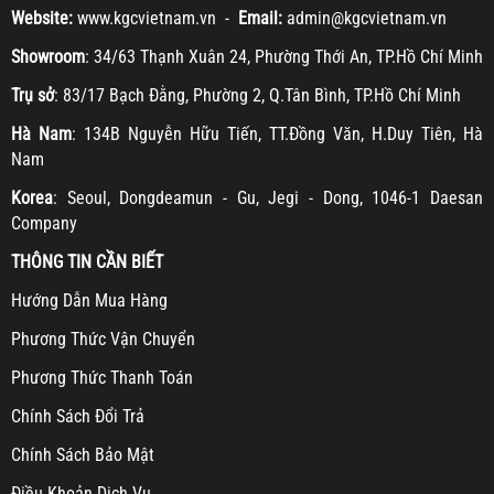
Website:
www.kgcvietnam.vn -
Email:
admin@kgcvietnam.vn
Showroom
: 34/63 Thạnh Xuân 24, Phường Thới An, TP.Hồ Chí Minh
Trụ sở
: 83/17 Bạch Đằng, Phường 2, Q.Tân Bình, TP.Hồ Chí Minh
Hà Nam
: 134B Nguyễn Hữu Tiến, TT.Đồng Văn, H.Duy Tiên, Hà
Nam
Korea
: Seoul, Dongdeamun - Gu, Jegi - Dong, 1046-1 Daesan
Company
THÔNG TIN CẦN BIẾT
H
ướng Dẫn Mua Hàng
Ph
ương Thức Vận Chuyển
Ph
ương Thức Thanh Toán
Chính Sách Đổi Trả
Chính Sách Bảo Mật
Điều Khoản Dịch Vụ