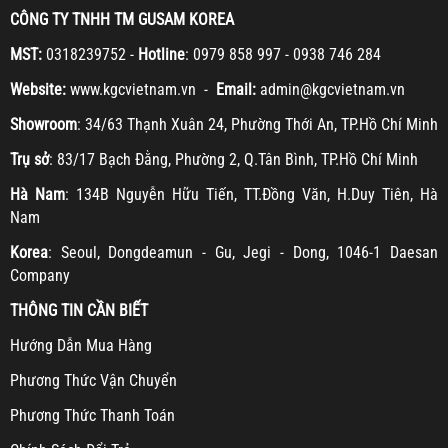
CÔNG TY TNHH TM GUSAM KOREA
MST:
0318239752 -
Hotline
: 0979 858 997 - 0938 746 284
Website:
www.kgcvietnam.vn -
Email:
admin@kgcvietnam.vn
Showroom
: 34/63 Thạnh Xuân 24, Phường Thới An, TP.Hồ Chí Minh
Trụ sở
: 83/17 Bạch Đằng, Phường 2, Q.Tân Bình, TP.Hồ Chí Minh
Hà Nam
: 134B Nguyễn Hữu Tiến, TT.Đồng Văn, H.Duy Tiên, Hà
Nam
Korea
: Seoul, Dongdeamun - Gu, Jegi - Dong, 1046-1 Daesan
Company
THÔNG TIN CẦN BIẾT
H
ướng Dẫn Mua Hàng
Ph
ương Thức Vận Chuyển
Ph
ương Thức Thanh Toán