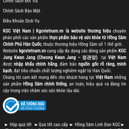
Chính Sách Đổi Trả
Chính Sách Bảo Mật
Điều Khoản Dịch Vụ
KGC
Việt Nam | Kgcvietnam.vn là website thương hiệu
chuyên
phân phối các sản phẩm
thực phẩm bảo vệ sức khỏe từ Hồng Sâm
Chính Phủ Hàn Quốc
, thuộc thương hiệu Hồng Sâm số 1 thế giới.
Website
kgcvietnam.vn
cung cấp đa dạng các dòng sản phẩm
KGC
Jung Kwan Jang (Cheong Kwan Jang – 정관장)
tại
Việt Nam
được
nhập khẩu chính hãng
, đảm bảo
nguồn gốc rõ ràng, minh
bạch
, đạt tiêu chuẩn chất lượng nghiêm ngặt từ Hàn Quốc.
Chúng tôi cam kết mang đến cho khách hàng tại
Việt Nam
những
sản phẩm
Hồng Sâm chính thống
, an toàn, hiệu quả và đáng tin
cậy trong việc chăm sóc sức khỏe lâu dài.
►
Hộp quà tết
►
Quà tết cao cấp
►
Hồng Sâm Linh Đan KGC
►