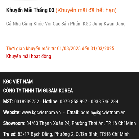
Khuyến Mãi Tháng 03
(Khuyến mãi đã hết hạn)
Cả Nhà Cùng Khỏe Với Các Sản Phẩm KGC Jung Kwan Jang
Thời gian khuyến mãi: từ 01/03/2025 đến 31/03/2025
Khuyến mãi hoạt động
KGC VIỆT NAM
CÔNG TY TNHH TM GUSAM KOREA
MST:
0318239752 -
Hotline
: 0979 858 997 - 0938 746 284
Website:
www.kgcvietnam.vn -
Email:
admin@kgcvietnam.vn
Showroom
: 34/63 Thạnh Xuân 24, Phường Thới An, TP.Hồ Chí Minh
Trụ sở
: 83/17 Bạch Đằng, Phường 2, Q.Tân Bình, TP.Hồ Chí Minh