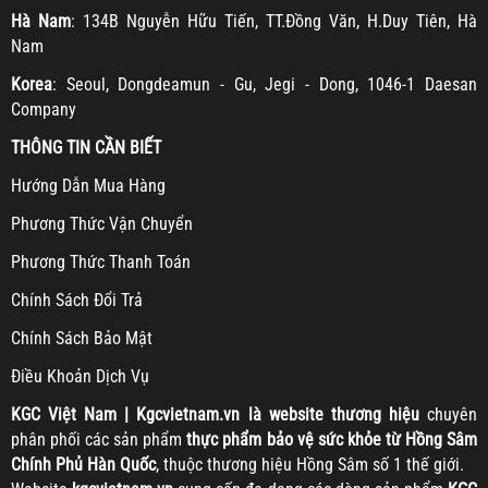
Hà Nam
: 134B Nguyễn Hữu Tiến, TT.Đồng Văn, H.Duy Tiên, Hà
Nam
Korea
: Seoul, Dongdeamun - Gu, Jegi - Dong, 1046-1 Daesan
Company
THÔNG TIN CẦN BIẾT
H
ướng Dẫn Mua Hàng
Ph
ương Thức Vận Chuyển
Ph
ương Thức Thanh Toán
Chính Sách Đổi Trả
Chính Sách Bảo Mật
Điều Khoản Dịch Vụ
KGC
Việt Nam | Kgcvietnam.vn là website thương hiệu
chuyên
phân phối các sản phẩm
thực phẩm bảo vệ sức khỏe từ Hồng Sâm
Chính Phủ Hàn Quốc
, thuộc thương hiệu Hồng Sâm số 1 thế giới.