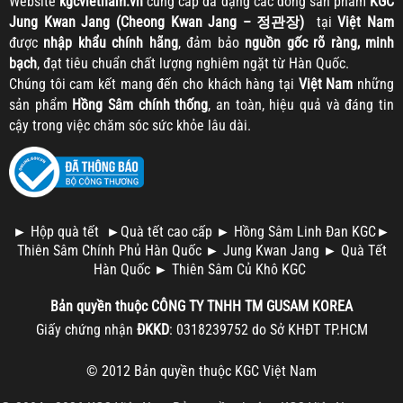
Website
kgcvietnam.vn
cung cấp đa dạng các dòng sản phẩm
KGC
Jung Kwan Jang (Cheong Kwan Jang – 정관장)
tại
Việt Nam
được
nhập khẩu chính hãng
, đảm bảo
nguồn gốc rõ ràng, minh
bạch
, đạt tiêu chuẩn chất lượng nghiêm ngặt từ Hàn Quốc.
Chúng tôi cam kết mang đến cho khách hàng tại
Việt Nam
những
sản phẩm
Hồng Sâm chính thống
, an toàn, hiệu quả và đáng tin
cậy trong việc chăm sóc sức khỏe lâu dài.
►
Hộp quà tết
►
Quà tết cao cấp
►
Hồng Sâm Linh Đan KGC
►
Thiên Sâm Chính Phủ Hàn Quốc
►
Jung Kwan Jang
►
Quà Tết
Hàn Quốc
►
Thiên Sâm Củ Khô KGC
Bản quyền thuộc
CÔNG TY TNHH TM
GUSAM KOREA
Giấy chứng nhận
ĐKKD
: 0318239752 do Sở KHĐT TP.HCM
© 2012 Bản quyền thuộc
KGC Việt Nam