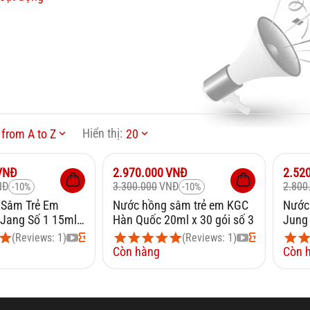
Hiển thị:
from A to Z
20
Giảm
10%
Giảm
VNĐ
2.970.000
VNĐ
2.52
NĐ
3.300.000
VNĐ
2.800
-10%
-10%
 Sâm Trẻ Em
Nước hồng sâm trẻ em KGC
Nước 
Jang Số 1 15ml x
Hàn Quốc 20ml x 30 gói số 3
Jung
gói 
(Reviews: 1)
(Reviews: 1)
Còn hàng
Còn 