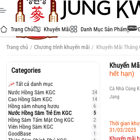
Trang Chủ
Khuyến Mãi
Danh Mục Sản Phẩm
POPULAR
Trang chủ
Chương trình khuyến mãi
Khuyến Mãi Tháng 
/
/
Khuyến Mã
Categories
hết hạn)
Tất cả danh mục
Cả Nhà Cùng K
Nước Hồng Sâm KGC
24
Jang
Cao Hồng Sâm KGC
14
Hồng sâm nhung hươu
6
Nước Hồng Sâm Trẻ Em KGC
5
Hồng Sâm Tẩm Mật Ong KGC
2
Thời gian kh
Viên Hồng Sâm KGC
9
31/03/2025
GoodBase
1
Khuyến mãi h