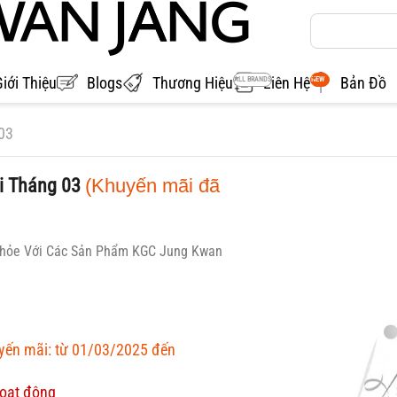
Giới Thiệu
Blogs
Thương Hiệu
Liên Hệ
Bản Đồ
ALL BRANDS
NEW
03
i Tháng 03
(Khuyến mãi đã
hỏe Với Các Sản Phẩm KGC Jung Kwan
uyến mãi: từ 01/03/2025 đến
oạt động