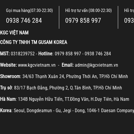
Gọi mua hàng(07:30-22:30)
Hỗ trợ tư vấn (08:00-22:30)
Hỗ tr
0938 746 284
0979 858 997
093
KGC VIỆT NAM
CÔNG TY TNHH TM GUSAM KOREA
MST:
0318239752 -
Hotline
: 0979 858 997 - 0938 746 284
Website:
www.kgcvietnam.vn -
Email:
admin@kgcvietnam.vn
Showroom
: 34/63 Thạnh Xuân 24, Phường Thới An, TP.Hồ Chí Minh
Trụ sở
: 83/17 Bạch Đằng, Phường 2, Q.Tân Bình, TP.Hồ Chí Minh
Hà Nam
: 134B Nguyễn Hữu Tiến, TT.Đồng Văn, H.Duy Tiên, Hà Nam
Korea
: Seoul, Dongdeamun - Gu, Jegi - Dong, 1046-1 Daesan Compan