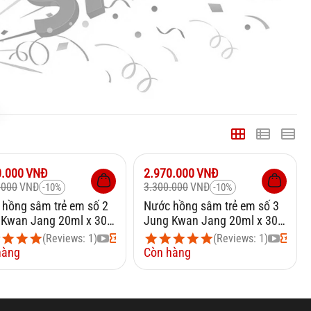
10%
Giảm
10%
0.000
VNĐ
2.970.000
VNĐ
.000
VNĐ
3.300.000
VNĐ
-10%
-10%
hồng sâm trẻ em số 2
Nước hồng sâm trẻ em số 3
 Kwan Jang 20ml x 30
Jung Kwan Jang 20ml x 30
mẫu mới 2023
gói mẫu mới 2023
(Reviews: 1)
(Reviews: 1)
hàng
Còn hàng