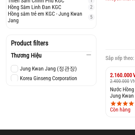
Thiên Sâm Chính Phủ KGC
1
Hồng Sâm Linh Đan KGC
2
Hồng sâm trẻ em KGC - Jung Kwan
5
Jang
Product filters
Thương Hiệu
Sắp xếp theo:
Jung Kwan Jang (정관장)
Giảm
10%
2.160.000
Korea Ginseng Corporation
2.400.000
V
Nước Hồng
Jung Kwan 
30 Gói
Còn hàng