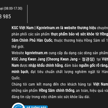
nại (08:00-17:30)
8 985
KGC
Việt Nam | Kgcvietnam.vn là website thương hiệu
chuyên
phân phối các sản phẩm
thực phẩm bảo vệ sức khỏe từ Hồng
Sâm Chính Phủ Hàn Quốc
, thuộc thương hiệu Hồng Sâm số 1
thế giới.
Website
kgcvietnam.vn
cung cấp đa dạng các dòng sản phẩm
KGC Jung Kwan Jang (Cheong Kwan Jang – 정관장)
tại
Việt
Nam
được
nhập khẩu chính hãng
, đảm bảo
nguồn gốc rõ ràng
minh bạch
, đạt tiêu chuẩn chất lượng nghiêm ngặt từ Hàn
Quốc.
Chúng tôi cam kết mang đến cho khách hàng tại
Việt Nam
những sản phẩm
Hồng Sâm chính thống
, an toàn, hiệu quả và
đáng tin cậy trong việc chăm sóc sức khỏe lâu dài.