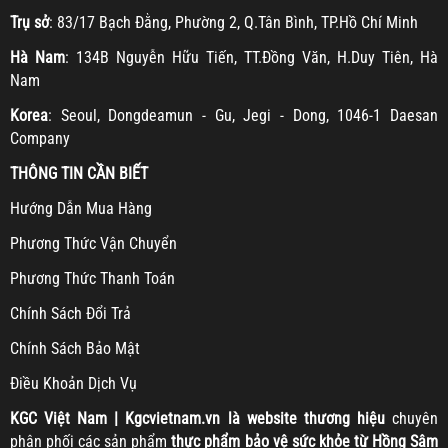
Trụ sở
: 83/17 Bạch Đằng, Phường 2, Q.Tân Bình, TP.Hồ Chí Minh
Hà Nam
: 134B Nguyễn Hữu Tiến, TT.Đồng Văn, H.Duy Tiên, Hà
Nam
Korea
: Seoul, Dongdeamun - Gu, Jegi - Dong, 1046-1 Daesan
Company
THÔNG TIN CẦN BIẾT
H
ướng Dẫn Mua Hàng
Ph
ương Thức Vận Chuyển
Ph
ương Thức Thanh Toán
Chính Sách Đổi Trả
Chính Sách Bảo Mật
Điều Khoản Dịch Vụ
KGC
Việt Nam | Kgcvietnam.vn là website thương hiệu
chuyên
phân phối các sản phẩm
thực phẩm bảo vệ sức khỏe từ Hồng Sâm