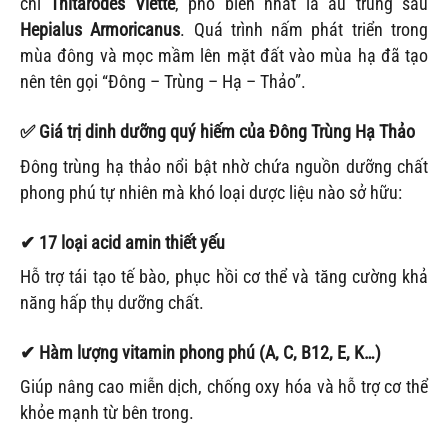
chi
Thitarodes Viette
, phổ biến nhất là ấu trùng sâu
Hepialus Armoricanus
. Quá trình nấm phát triển trong
mùa đông và mọc mầm lên mặt đất vào mùa hạ đã tạo
nên tên gọi “Đông – Trùng – Hạ – Thảo”.
✅
Giá trị dinh dưỡng quý hiếm của Đông Trùng Hạ Thảo
Đông trùng hạ thảo nổi bật nhờ chứa nguồn dưỡng chất
phong phú tự nhiên mà khó loại dược liệu nào sở hữu:
✔
17 loại acid amin thiết yếu
Hỗ trợ tái tạo tế bào, phục hồi cơ thể và tăng cường khả
năng hấp thụ dưỡng chất.
✔
Hàm lượng vitamin phong phú (A, C, B12, E, K…)
Giúp nâng cao miễn dịch, chống oxy hóa và hỗ trợ cơ thể
khỏe mạnh từ bên trong.