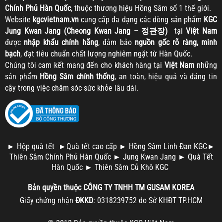
Chính Phủ Hàn Quốc
, thuộc thương hiệu Hồng Sâm số 1 thế giới.
Website
kgcvietnam.vn
cung cấp đa dạng các dòng sản phẩm
KGC
Jung Kwan Jang (Cheong Kwan Jang – 정관장)
tại
Việt Nam
được
nhập khẩu chính hãng
, đảm bảo
nguồn gốc rõ ràng, minh
bạch
, đạt tiêu chuẩn chất lượng nghiêm ngặt từ Hàn Quốc.
Chúng tôi cam kết mang đến cho khách hàng tại
Việt Nam
những
sản phẩm
Hồng Sâm chính thống
, an toàn, hiệu quả và đáng tin
cậy trong việc chăm sóc sức khỏe lâu dài.
►
Hộp quà tết
►
Quà tết cao cấp
►
Hồng Sâm Linh Đan KGC
►
Thiên Sâm Chính Phủ Hàn Quốc
►
Jung Kwan Jang
►
Quà Tết
Hàn Quốc
►
Thiên Sâm Củ Khô KGC
Bản quyền thuộc
CÔNG TY TNHH TM
GUSAM KOREA
Giấy chứng nhận
ĐKKD
: 0318239752 do Sở KHĐT TP.HCM