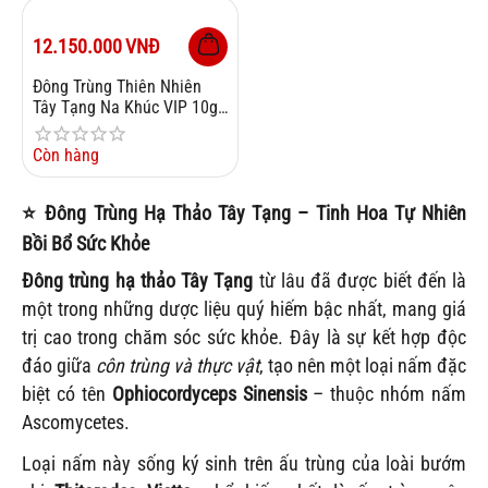
12.150.000
VNĐ
Đông Trùng Thiên Nhiên
Tây Tạng Na Khúc VIP 10g
Size 24
Còn hàng
⭐
Đông Trùng Hạ Thảo Tây Tạng – Tinh Hoa Tự Nhiên
Bồi Bổ Sức Khỏe
Đông trùng hạ thảo Tây Tạng
từ lâu đã được biết đến là
một trong những dược liệu quý hiếm bậc nhất, mang giá
trị cao trong chăm sóc sức khỏe. Đây là sự kết hợp độc
đáo giữa
côn trùng và thực vật
, tạo nên một loại nấm đặc
biệt có tên
Ophiocordyceps Sinensis
– thuộc nhóm nấm
Ascomycetes.
Loại nấm này sống ký sinh trên ấu trùng của loài bướm