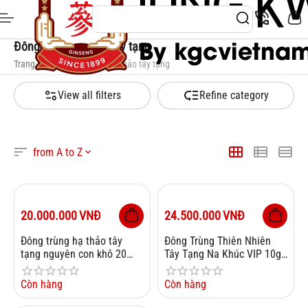
Đông trùng hạ thảo tây tạng
Trang chủ
/
Đông trùng hạ thảo tây tạng
View all filters
Refine category
from A to Z
20.000.000
VNĐ
24.500.000
VNĐ
Đông trùng hạ thảo tây
Đông Trùng Thiên Nhiên
tạng nguyên con khô 20
Tây Tạng Na Khúc VIP 10g
con 10g
Size 16
Còn hàng
Còn hàng