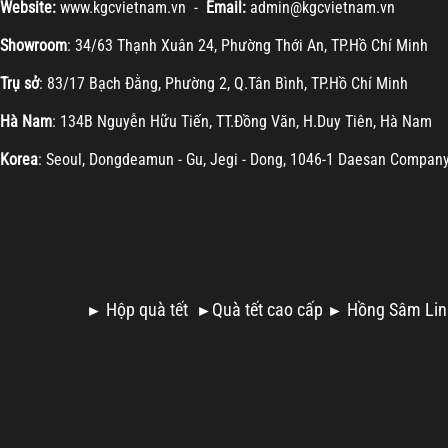
Website:
www.kgcvietnam.vn -
Email:
admin@kgcvietnam.vn
Showroom
: 34/63 Thạnh Xuân 24, Phường Thới An, TP.Hồ Chí Minh
Trụ sở
: 83/17 Bạch Đằng, Phường 2, Q.Tân Bình, TP.Hồ Chí Minh
Hà Nam
: 134B Nguyễn Hữu Tiến, TT.Đồng Văn, H.Duy Tiên, Hà Nam
Korea
: Seoul, Dongdeamun - Gu, Jegi - Dong, 1046-1 Daesan Compan
Hộp quà tết
Quà tết cao cấp
Hồng Sâm Lin
►
►
►