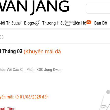
Giới Thiệu
Blogs
Thương Hiệu
Liên Hệ
Bản Đồ
ALL BRANDS
NEW
03
i Tháng 03
(Khuyến mãi đã
hỏe Với Các Sản Phẩm KGC Jung Kwan
uyến mãi: từ 01/03/2025 đến
oạt động