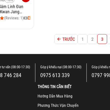
-10%
 Sâm Linh Đan
 Kwan Jang
Đan 4g x 20 viên
(Reviews: 1)
TRƯỚC
1
2
3
ợ tư vấn (08:00-17:30)
Góp ý khiếu nại (08:00-17:30)
Góp ý khiếu 
8 746 284
0975 613 339
0797 99
THÔNG TIN CẦN BIẾT
H
ướng Dẫn Mua Hàng
Ph
ương Thức Vận Chuyển