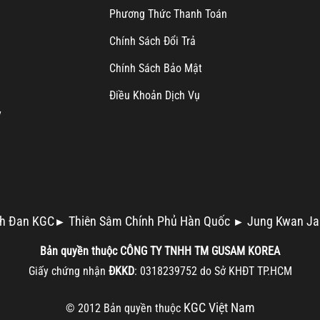
Ph
ương Thức Thanh Toán
Chính Sách Đổi Trả
Chính Sách Bảo Mật
Điều Khoản Dịch Vụ
y
h Đan KGC
Thiên Sâm Chính Phủ Hàn Quốc
Jung Kwan Ja
►
►
Bản quyền thuộc
CÔNG TY TNHH TM
GUSAM KOREA
Giấy chứng nhận
ĐKKD
: 0318239752 do Sở KHĐT TP.HCM
KGC Việt Nam
© 2012 Bản quyền thuộc