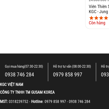
Viên Thiên
KGC - Jung
Hwang Jin 
Còn hàng
Gọi mua hàng(07:30-22:30)
Hỗ trợ tư vấn (08:00-22:30)
Hỗ tr
0938 746 284
0979 858 997
093
KGC VIỆT NAM
CÔNG TY TNHH TM GUSAM KOREA
MST:
0318239752 -
Hotline
: 0979 858 997 - 0938 746 284