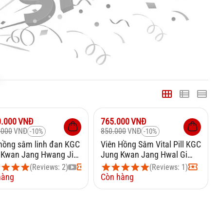
10%
Giảm
10%
0.000
VNĐ
765.000
VNĐ
.000
VNĐ
850.000
VNĐ
-10%
-10%
 hồng sâm linh đan KGC
Viên Hồng Sâm Vital Pill KGC
 Kwan Jang Hwang Jin
Jung Kwan Jang Hwal Gi
g x 12 viên
Dan 3,75g x 10 Viên
(Reviews: 2)
(Reviews: 1)
hàng
Còn hàng