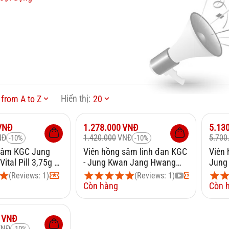
Hiển thị:
from A to Z
20
Giảm
10%
Giảm
VNĐ
1.278.000
VNĐ
5.13
NĐ
1.420.000
VNĐ
5.700
-10%
-10%
sâm KGC Jung
Viên hồng sâm linh đan KGC
Viên
ital Pill 3,75g x
- Jung Kwan Jang Hwang
Jung
Jin Dan 4g x 3 viên
Dan 4
(Reviews: 1)
(Reviews: 1)
Còn hàng
Còn 
VNĐ
VNĐ