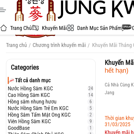
Trang Chủ
Khuyến Mãi
Danh Mục Sản Phẩm
POPULAR
Trang chủ
Chương trình khuyến mãi
Khuyến Mãi Tháng 
/
/
Khuyến Mã
Categories
hết hạn)
Tất cả danh mục
Cả Nhà Cùng K
Nước Hồng Sâm KGC
24
Jang
Cao Hồng Sâm KGC
14
Hồng sâm nhung hươu
6
Nước Hồng Sâm Trẻ Em KGC
5
Hồng Sâm Tẩm Mật Ong KGC
2
Thời gian kh
Viên Hồng Sâm KGC
9
31/03/2025
GoodBase
1
Khuyến mãi h