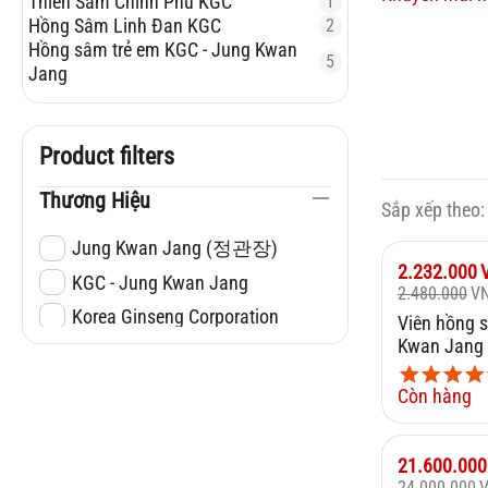
Thiên Sâm Chính Phủ KGC
1
Hồng Sâm Linh Đan KGC
2
Hồng sâm trẻ em KGC - Jung Kwan
5
Jang
Product filters
Thương Hiệu
Sắp xếp theo:
Jung Kwan Jang (정관장)
Giảm
10%
2.232.000
KGC - Jung Kwan Jang
2.480.000
V
Korea Ginseng Corporation
Viên hồng 
Kwan Jang V
30 viên
Còn hàng
Giảm
10%
21.600.000
24.000.000