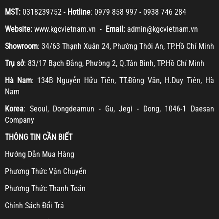
MST:
0318239752 -
Hotline
: 0979 858 997 - 0938 746 284
Website:
www.kgcvietnam.vn -
Email:
admin@kgcvietnam.vn
Showroom
: 34/63 Thạnh Xuân 24, Phường Thới An, TP.Hồ Chí Minh
Trụ sở
: 83/17 Bạch Đằng, Phường 2, Q.Tân Bình, TP.Hồ Chí Minh
Hà Nam
: 134B Nguyễn Hữu Tiến, TT.Đồng Văn, H.Duy Tiên, Hà
Nam
Korea
: Seoul, Dongdeamun - Gu, Jegi - Dong, 1046-1 Daesan
Company
THÔNG TIN CẦN BIẾT
H
ướng Dẫn Mua Hàng
Ph
ương Thức Vận Chuyển
Ph
ương Thức Thanh Toán
Chính Sách Đổi Trả