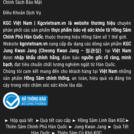
Chính Sách Bảo Mật
Điều Khoản Dịch Vụ
KGC
Việt Nam | Kgcvietnam.vn là website thương hiệu
chuyên
phân phối các sản phẩm
thực phẩm bảo vệ sức khỏe từ Hồng Sâm
Chính Phủ Hàn Quốc
, thuộc thương hiệu Hồng Sâm số 1 thế giới.
Website
kgcvietnam.vn
cung cấp đa dạng các dòng sản phẩm
KGC
Jung Kwan Jang (Cheong Kwan Jang – 정관장)
tại
Việt Nam
được
nhập khẩu chính hãng
, đảm bảo
nguồn gốc rõ ràng, minh
bạch
, đạt tiêu chuẩn chất lượng nghiêm ngặt từ Hàn Quốc.
Chúng tôi cam kết mang đến cho khách hàng tại
Việt Nam
những
sản phẩm
Hồng Sâm chính thống
, an toàn, hiệu quả và đáng tin
cậy trong việc chăm sóc sức khỏe lâu dài.
►
Hộp quà tết
►
Quà tết cao cấp
►
Hồng Sâm Linh Đan KGC
►
Thiên Sâm Chính Phủ Hàn Quốc
►
Jung Kwan Jang
►
Quà Tết
Hàn Quốc
►
Thiên Sâm Củ Khô KGC