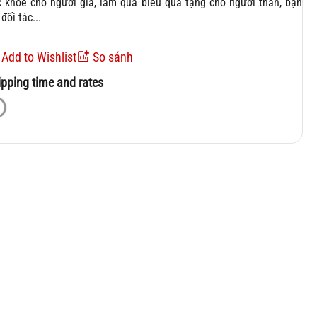
 khỏe cho người già, làm quà biếu quà tặng cho người thân, bạn
 đối tác...
Add to Wishlist
So sánh
ipping time and rates