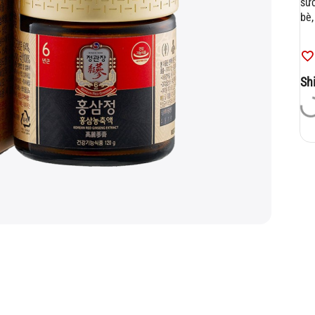
sức
bè,
Sh