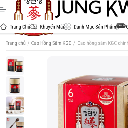
Trang Chủ
Khuyến Mãi
Danh Mục Sản Phẩm
POPULAR
Trang chủ
Cao Hồng Sâm KGC
Cao hồng sâm KGC chính
/
/