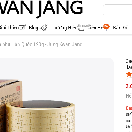
Giới Thiệu
Blogs
Thương Hiệu
Liên Hệ
Bản Đồ
ALL BRANDS
NEW
 phủ Hàn Quốc 120g - Jung Kwan Jang
Ca
Ja
3.
Hế
Ca
biế
cao
khả