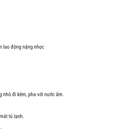
ên lao động nặng nhọc
ng nhỏ đi kèm, pha với nước ấm.
mát tủ lạnh.
.