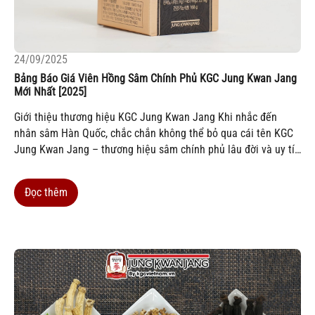
24/09/2025
Bảng Báo Giá Viên Hồng Sâm Chính Phủ KGC Jung Kwan Jang
Mới Nhất [2025]
Giới thiệu thương hiệu KGC Jung Kwan Jang Khi nhắc đến
nhân sâm Hàn Quốc, chắc chắn không thể bỏ qua cái tên KGC
Jung Kwan Jang – thương hiệu sâm chính phủ lâu đời và uy tín
nhất tại xứ sở kim chi. Với hơn 120 năm lịch sử, KGC không chỉ
giữ gìn...
Đọc thêm