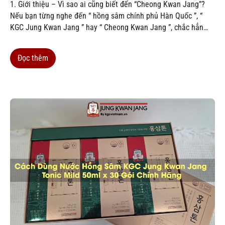
1. Giới thiệu – Vì sao ai cũng biết đến “Cheong Kwan Jang”?
Nếu bạn từng nghe đến “ hồng sâm chính phủ Hàn Quốc ”, “
KGC Jung Kwan Jang ” hay “ Cheong Kwan Jang ”, chắc hẳn
bạn sẽ tò mò: Tại sao thương hiệu này lại được cả thế giới tin
tưởng...
Đọc thêm