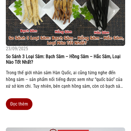
23/09/2025
So Sánh 3 Loại Sâm: Bạch Sâm – Hồng Sâm – Hắc Sâm, Loại
Nào Tốt Nhất?
Trong thế giới nhân sâm Hàn Quốc, ai cũng từng nghe đến
hồng sâm – sản phẩm nổi tiếng được xem như “quốc bảo” của
xứ sở kim chi. Tuy nhiên, bên cạnh hồng sâm, còn có bạch sâm
và hắc sâm , hai loại sâm đặc biệt nhưng ít phổ biến hơn tại
Việt Nam....
Đọc thêm