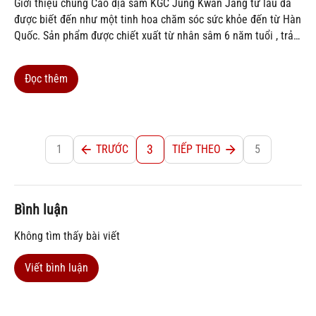
Giới thiệu chung Cao địa sâm KGC Jung Kwan Jang từ lâu đã
được biết đến như một tinh hoa chăm sóc sức khỏe đến từ Hàn
Quốc. Sản phẩm được chiết xuất từ nhân sâm 6 năm tuổi , trải
qua quy trình chọn lọc và chế biến nghiêm ngặt, giữ trọn vẹn...
Đọc thêm
3
1
TRƯỚC
TIẾP THEO
5
Bình luận
Không tìm thấy bài viết
Viết bình luận