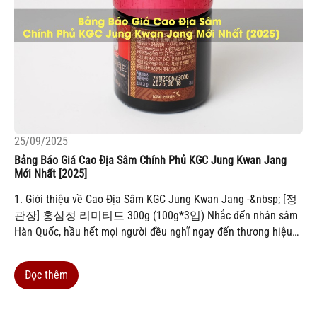
25/09/2025
Bảng Báo Giá Cao Địa Sâm Chính Phủ KGC Jung Kwan Jang
Mới Nhất [2025]
1. Giới thiệu về Cao Địa Sâm KGC Jung Kwan Jang -&nbsp; [정
관장] 홍삼정 리미티드 300g (100g*3입) Nhắc đến nhân sâm
Hàn Quốc, hầu hết mọi người đều nghĩ ngay đến thương hiệu
KGC Jung Kwan Jang – nhãn hiệu nhân sâm chính phủ hơn
120 năm lịch sử. Trong số...
Đọc thêm