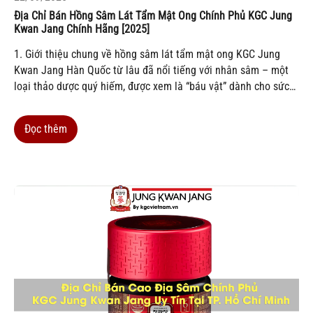
Địa Chỉ Bán Hồng Sâm Lát Tẩm Mật Ong Chính Phủ KGC Jung
Kwan Jang Chính Hãng [2025]
1. Giới thiệu chung về hồng sâm lát tẩm mật ong KGC Jung
Kwan Jang Hàn Quốc từ lâu đã nổi tiếng với nhân sâm – một
loại thảo dược quý hiếm, được xem là “báu vật” dành cho sức
khỏe. Trong đó, hồng sâm lát tẩm mật ong KGC Jung Kwan
Jang được...
Đọc thêm