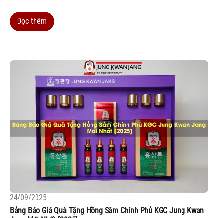
tuổi quý hiếm, mà còn bởi sự bảo trợ của Chính phủ Hàn Quốc ,
đảm bảo...
Đọc thêm
24/09/2025
Bảng Báo Giá Quà Tặng Hồng Sâm Chính Phủ KGC Jung Kwan