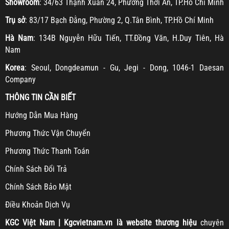
Showroom
: 34/63 Thạnh Xuân 24, Phường Thới An, TP.Hồ Chí Minh
Trụ sở
: 83/17 Bạch Đằng, Phường 2, Q.Tân Bình, TP.Hồ Chí Minh
Hà Nam
: 134B Nguyễn Hữu Tiến, TT.Đồng Văn, H.Duy Tiên, Hà
Nam
Korea
: Seoul, Dongdeamun - Gu, Jegi - Dong, 1046-1 Daesan
Company
THÔNG TIN CẦN BIẾT
H
ướng Dẫn Mua Hàng
Ph
ương Thức Vận Chuyển
Ph
ương Thức Thanh Toán
Chính Sách Đổi Trả
Chính Sách Bảo Mật
Điều Khoản Dịch Vụ
KGC
Việt Nam | Kgcvietnam.vn là website thương hiệu
chuyên