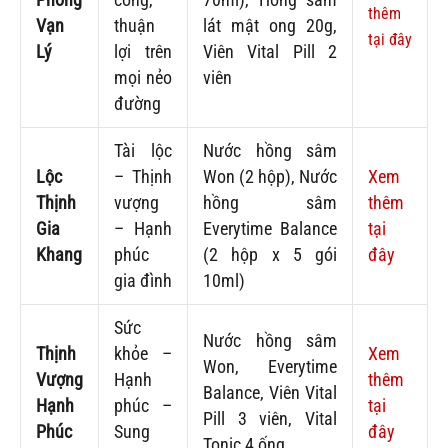
thêm
Vạn
thuận
lát mật ong 20g,
tại đây
Lý
lợi trên
Viên Vital Pill 2
mọi nẻo
viên
đường
Tài lộc
Nước hồng sâm
Lộc
– Thịnh
Won (2 hộp), Nước
Xem
Thịnh
vượng
hồng sâm
thêm
Gia
– Hạnh
Everytime Balance
tại
Khang
phúc
(2 hộp x 5 gói
đây
gia đình
10ml)
Sức
Nước hồng sâm
Thịnh
khỏe –
Xem
Won, Everytime
Vượng
Hạnh
thêm
Balance, Viên Vital
Hạnh
phúc –
tại
Pill 3 viên, Vital
Phúc
Sung
đây
Tonic 4 ống