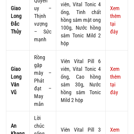
Quyền
viên, Vital Tonic 4
Giao
uy –
Xem
ống, Tinh chất
Long
Thịnh
thêm
hồng sâm mật ong
Đắc
vượng
tại
100g, Nước hồng
Thủy
– Sức
đây
sâm Tonic Mild 2
mạnh
hộp
Rồng
Viên Vital Pill 6
gặp
Giao
viên, Vital Tonic 4
Xem
mây –
Long
ống, Cao hồng
thêm
Phát
Vân
sâm 30g, Nước
tại
đạt –
Vũ
hồng sâm Tonic
đây
May
Mild 2 hộp
mắn
Lời
An
chúc
Viên Vital Pill 3
Xem
Khang
sống