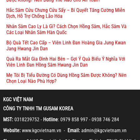
Hắc Sâm Cửu Chưng Cửu Sấy – Bí Quyết Tăng Cường Miễn
Dịch, Hỗ Trợ Chống Lão Hóa
Nhân Sâm Cao Ly Là Gì? Cách Chọn Hồng Sâm, Hắc Sâm Và
Các Loại Nhân Sâm Hàn Quốc
Bộ Quà Tết Cao Cấp – Viên Linh Đan Hoàng Gia Jung Kwan
Jang Hwang Jin Dan
Quà Ra Mắt Gia Đình Hai Bên – Gợi Ý Quà Biếu Ý Nghĩa Với
Viên Linh Đan Hồng Sâm Hwang Jin Dan
Mẹ Tôi Bị Tiểu Đường Có Dùng Hồng Sâm Được Không? Nên
Chọn Loại Nào Phù Hợp?
KGC VIỆT NAM
CÔNG TY TNHH TM GUSAM KOREA
MST:
0318239752 -
Hotline
: 0979 858 997 - 0938 746 284
Website:
www.kgcvietnam.vn -
Email:
admin@kgcvietnam.vn