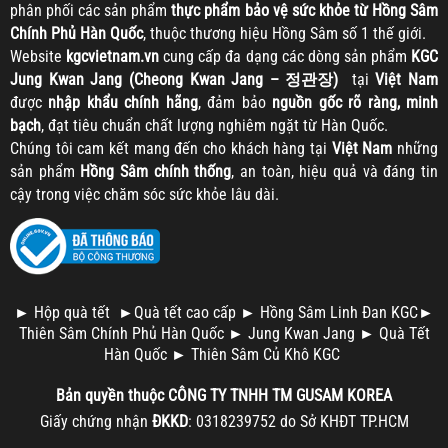
phân phối các sản phẩm
thực phẩm bảo vệ sức khỏe từ Hồng Sâm
Chính Phủ Hàn Quốc
, thuộc thương hiệu Hồng Sâm số 1 thế giới.
Website
kgcvietnam.vn
cung cấp đa dạng các dòng sản phẩm
KGC
Jung Kwan Jang (Cheong Kwan Jang – 정관장)
tại
Việt Nam
được
nhập khẩu chính hãng
, đảm bảo
nguồn gốc rõ ràng, minh
bạch
, đạt tiêu chuẩn chất lượng nghiêm ngặt từ Hàn Quốc.
Chúng tôi cam kết mang đến cho khách hàng tại
Việt Nam
những
sản phẩm
Hồng Sâm chính thống
, an toàn, hiệu quả và đáng tin
cậy trong việc chăm sóc sức khỏe lâu dài.
►
Hộp quà tết
►
Quà tết cao cấp
►
Hồng Sâm Linh Đan KGC
►
Thiên Sâm Chính Phủ Hàn Quốc
►
Jung Kwan Jang
►
Quà Tết
Hàn Quốc
►
Thiên Sâm Củ Khô KGC
Bản quyền thuộc
CÔNG TY TNHH TM
GUSAM KOREA
Giấy chứng nhận
ĐKKD
: 0318239752 do Sở KHĐT TP.HCM