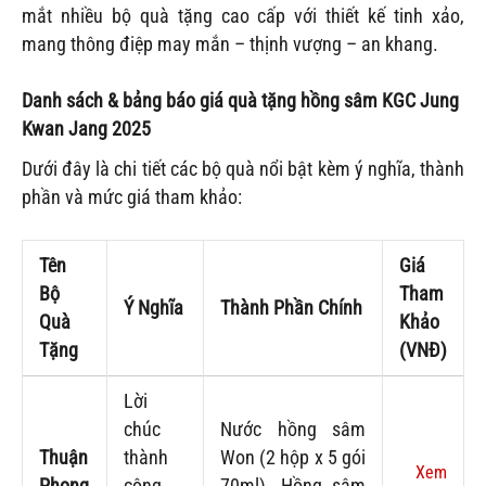
mắt nhiều bộ quà tặng cao cấp với thiết kế tinh xảo,
mang thông điệp may mắn – thịnh vượng – an khang.
Danh sách & bảng báo giá quà tặng hồng sâm KGC Jung
Kwan Jang 2025
Dưới đây là chi tiết các bộ quà nổi bật kèm ý nghĩa, thành
phần và mức giá tham khảo:
Tên
Giá
Bộ
Tham
Ý Nghĩa
Thành Phần Chính
Quà
Khảo
Tặng
(VNĐ)
Lời
chúc
Nước hồng sâm
Thuận
thành
Won (2 hộp x 5 gói
Xem
Phong
công,
70ml), Hồng sâm