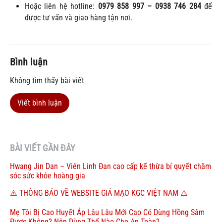
Hoặc liên hệ hotline:
0979 858 997 – 0938 746 284
để
được tư vấn và giao hàng tận nơi.
Bình luận
Không tìm thấy bài viết
Viết bình luận
BÀI VIẾT GẦN ĐÂY
Hwang Jin Dan – Viên Linh Đan cao cấp kế thừa bí quyết chăm
sóc sức khỏe hoàng gia
⚠️ THÔNG BÁO VỀ WEBSITE GIẢ MẠO KGC VIỆT NAM ⚠️
Mẹ Tôi Bị Cao Huyết Áp Lâu Lâu Mới Cao Có Dùng Hồng Sâm
Được Không? Nên Dùng Thế Nào Cho An Toàn?