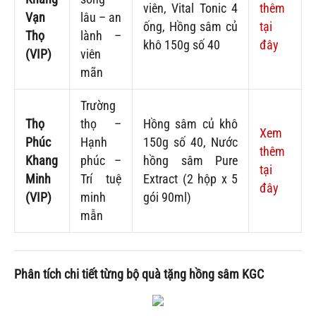
viên, Vital Tonic 4
thêm
Vạn
lâu – an
ống, Hồng sâm củ
tại
Thọ
lành –
khô 150g số 40
đây
(VIP)
viên
mãn
Trường
Thọ
thọ –
Hồng sâm củ khô
Xem
Phúc
Hạnh
150g số 40, Nước
thêm
Khang
phúc –
hồng sâm Pure
tại
Minh
Trí tuệ
Extract (2 hộp x 5
đây
(VIP)
minh
gói 90ml)
mẫn
Phân tích chi tiết từng bộ quà tặng hồng sâm KGC