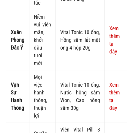
túc
Niềm
vui viên
Xem
Xuân
mãn,
Vital Tonic 10 ống,
thêm
Phong
khởi
Hồng sâm lát mật
tại
Đắc Ý
đầu
ong 4 hộp 20g
đây
tươi
mới
Mọi
Vạn
việc
Vital Tonic 10 ống,
Xem
Sự
hanh
Nước hồng sâm
thêm
Hanh
thông,
Won, Cao hồng
tại
Thông
thuận
sâm 30g
đây
lợi
Viên Vital Pill 3