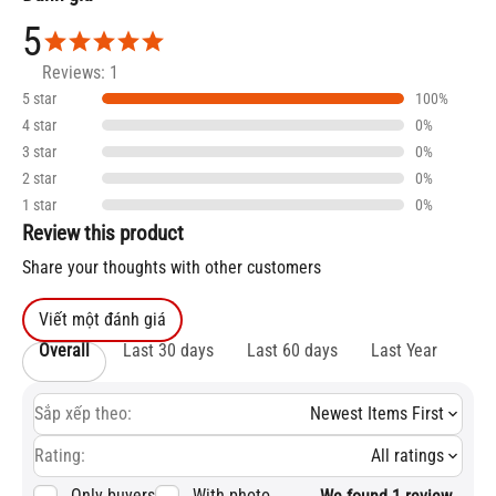
5
Reviews: 1
5 star
100%
4 star
0%
3 star
0%
2 star
0%
1 star
0%
Review this product
Share your thoughts with other customers
Viết một đánh giá
Overall
Last 30 days
Last 60 days
Last Year
Sắp xếp theo:
Newest Items First
Rating:
All ratings
Only buyers
With photo