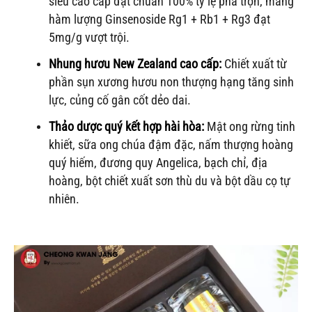
siêu cao cấp đạt chuẩn 100% tỷ lệ pha trộn, mang
hàm lượng Ginsenoside Rg1 + Rb1 + Rg3 đạt
5mg/g vượt trội.
Nhung hươu New Zealand cao cấp:
Chiết xuất từ
phần sụn xương hươu non thượng hạng tăng sinh
lực, củng cố gân cốt dẻo dai.
Thảo dược quý kết hợp hài hòa:
Mật ong rừng tinh
khiết, sữa ong chúa đậm đặc, nấm thượng hoàng
quý hiếm, đương quy Angelica, bạch chỉ, địa
hoàng, bột chiết xuất sơn thù du và bột dầu cọ tự
nhiên.