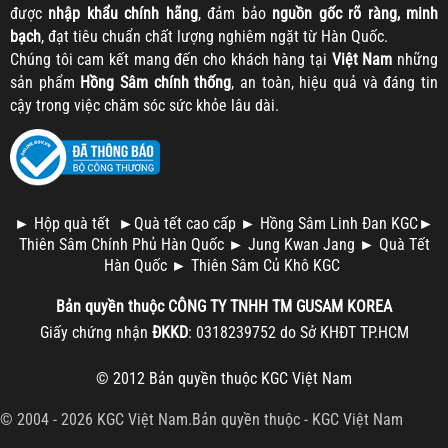
được
nhập khẩu chính hãng
, đảm bảo
nguồn gốc rõ ràng, minh
bạch
, đạt tiêu chuẩn chất lượng nghiêm ngặt từ Hàn Quốc.
Chúng tôi cam kết mang đến cho khách hàng tại
Việt Nam
những
sản phẩm
Hồng Sâm chính thống
, an toàn, hiệu quả và đáng tin
cậy trong việc chăm sóc sức khỏe lâu dài.
►
Hộp quà tết
►
Quà tết cao cấp
►
Hồng Sâm Linh Đan KGC
►
Thiên Sâm Chính Phủ Hàn Quốc
►
Jung Kwan Jang
►
Quà Tết
Hàn Quốc
►
Thiên Sâm Củ Khô KGC
Bản quyền thuộc
CÔNG TY TNHH TM
GUSAM KOREA
Giấy chứng nhận
ĐKKD
: 0318239752 do Sở KHĐT TP.HCM
© 2012 Bản quyền thuộc
KGC Việt Nam
© 2004 - 2026 KGC Việt Nam.Bản quyền thuộc -
KGC Việt Nam