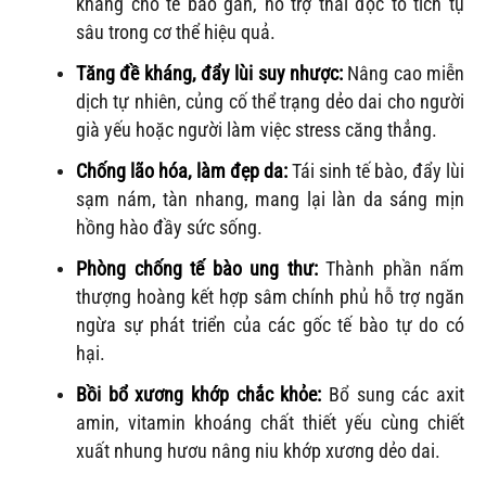
kháng cho tế bào gan, hỗ trợ thải độc tố tích tụ
sâu trong cơ thể hiệu quả.
Tăng đề kháng, đẩy lùi suy nhược:
Nâng cao miễn
dịch tự nhiên, củng cố thể trạng dẻo dai cho người
già yếu hoặc người làm việc stress căng thẳng.
Chống lão hóa, làm đẹp da:
Tái sinh tế bào, đẩy lùi
sạm nám, tàn nhang, mang lại làn da sáng mịn
hồng hào đầy sức sống.
Phòng chống tế bào ung thư:
Thành phần nấm
thượng hoàng kết hợp sâm chính phủ hỗ trợ ngăn
ngừa sự phát triển của các gốc tế bào tự do có
hại.
Bồi bổ xương khớp chắc khỏe:
Bổ sung các axit
amin, vitamin khoáng chất thiết yếu cùng chiết
xuất nhung hươu nâng niu khớp xương dẻo dai.