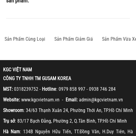
sản phẩm.
Sản Phẩm Cùng Loại
Sản Phẩm Giảm Giá
Sản Phẩm Vừa X
KGC VIỆT NAM
CÔNG TY TNHH TM GUSAM KOREA
MST:
0318239752 -
Hotline
: 0979 858 997 - 0938 746 284
Website:
www.kgcvietnam.vn -
Email:
admin@kgcvietnam.vn
Showroom
: 34/63 Thạnh Xuân 24, Phường Thới An, TP.Hồ Chí Minh
Trụ sở
: 83/17 Bạch Đằng, Phường 2, Q.Tân Bình, TP.Hồ Chí Minh
Hà Nam
: 134B Nguyễn Hữu Tiến, TT.Đồng Văn, H.Duy Tiên, Hà