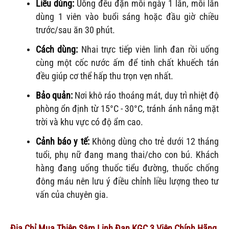
Liều dùng:
Uống đều đặn mỗi ngày 1 lần, mỗi lần
dùng 1 viên vào buổi sáng hoặc đầu giờ chiều
trước/sau ăn 30 phút.
Cách dùng:
Nhai trực tiếp viên linh đan rồi uống
cùng một cốc nước ấm để tinh chất khuếch tán
đều giúp cơ thể hấp thu trọn vẹn nhất.
Bảo quản:
Nơi khô ráo thoáng mát, duy trì nhiệt độ
phòng ổn định từ 15°C - 30°C, tránh ánh nắng mặt
trời và khu vực có độ ẩm cao.
Cảnh báo y tế:
Không dùng cho trẻ dưới 12 tháng
tuổi, phụ nữ đang mang thai/cho con bú. Khách
hàng đang uống thuốc tiểu đường, thuốc chống
đông máu nên lưu ý điều chỉnh liều lượng theo tư
vấn của chuyên gia.
Địa Chỉ Mua Thiên Sâm Linh Đan KGC 3 Viên Chính Hãng