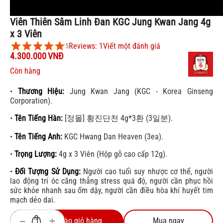
Viên Thiên Sâm Linh Đan KGC Jung Kwan Jang 4g
x 3 Viên
Reviews: 1
Viết một đánh giá
5
4.300.000
VNĐ
Còn hàng
•
Thương Hiệu:
Jung Kwan Jang (KGC - Korea Ginseng
Corporation).
•
Tên Tiếng Hàn:
[정몰] 황진단천 4g*3환 (3일분).
•
Tên Tiếng Anh:
KGC Hwang Dan Heaven (3ea).
•
Trọng Lượng:
4g x 3 Viên (Hộp gỗ cao cấp 12g).
•
Đối Tượng Sử Dụng:
Người cao tuổi suy nhược cơ thể, người
lao động trí óc căng thẳng stress quá độ, người cần phục hồi
sức khỏe nhanh sau ốm dậy, người cần điều hòa khí huyết tim
mạch dẻo dai.
+
−
Thêm vào giỏ hàng
Mua ngay