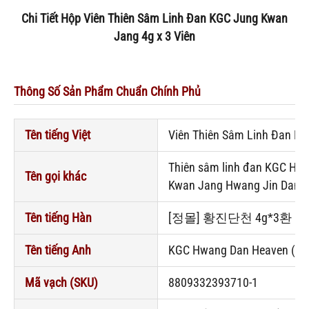
Chi Tiết Hộp Viên Thiên Sâm Linh Đan KGC Jung Kwan
Jang 4g x 3 Viên
Thông Số Sản Phẩm Chuẩn Chính Phủ
Tên tiếng Việt
Viên Thiên Sâm Linh Đan KG
Thiên sâm linh đan KGC Hwan
Tên gọi khác
Kwan Jang Hwang Jin Dan 4g
Tên tiếng Hàn
[정몰] 황진단천 4g*3환 (
Tên tiếng Anh
KGC Hwang Dan Heaven (3e
Mã vạch (SKU)
8809332393710-1