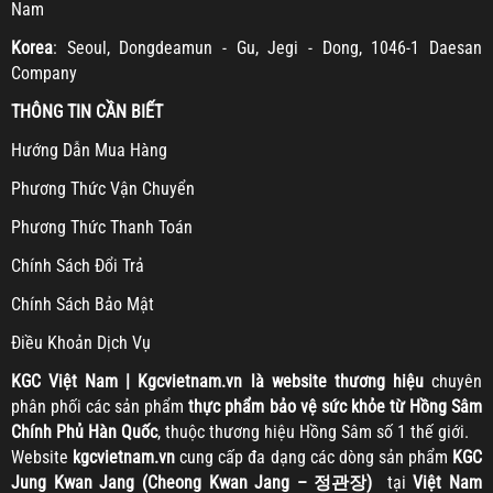
Nam
Korea
: Seoul, Dongdeamun - Gu, Jegi - Dong, 1046-1 Daesan
Company
THÔNG TIN CẦN BIẾT
H
ướng Dẫn Mua Hàng
Ph
ương Thức Vận Chuyển
Ph
ương Thức Thanh Toán
Chính Sách Đổi Trả
Chính Sách Bảo Mật
Điều Khoản Dịch Vụ
KGC
Việt Nam | Kgcvietnam.vn là website thương hiệu
chuyên
phân phối các sản phẩm
thực phẩm bảo vệ sức khỏe từ Hồng Sâm
Chính Phủ Hàn Quốc
, thuộc thương hiệu Hồng Sâm số 1 thế giới.
Website
kgcvietnam.vn
cung cấp đa dạng các dòng sản phẩm
KGC
Jung Kwan Jang (Cheong Kwan Jang – 정관장)
tại
Việt Nam