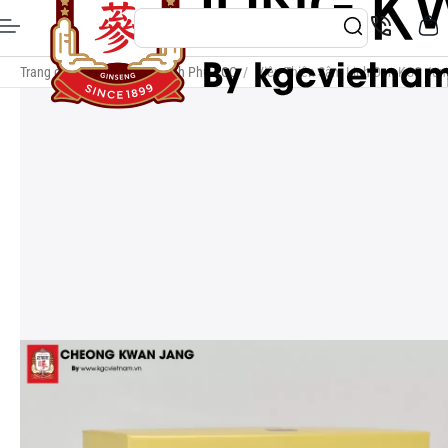
Trang chủ
/
Thiên Sâm Chính Phủ KGC
/
Viên Thiên Sâm Linh Đan KGC Jun