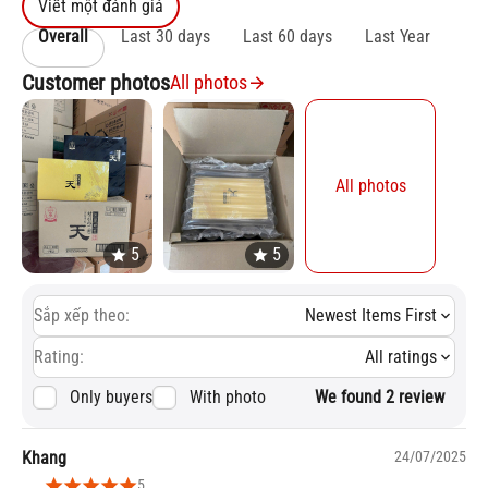
Viết một đánh giá
Overall
Last 30 days
Last 60 days
Last Year
Customer photos
All photos
All photos
Sắp xếp theo:
Newest Items First
Rating:
All ratings
Only buyers
With photo
We found 2 review
Khang
24/07/2025
5