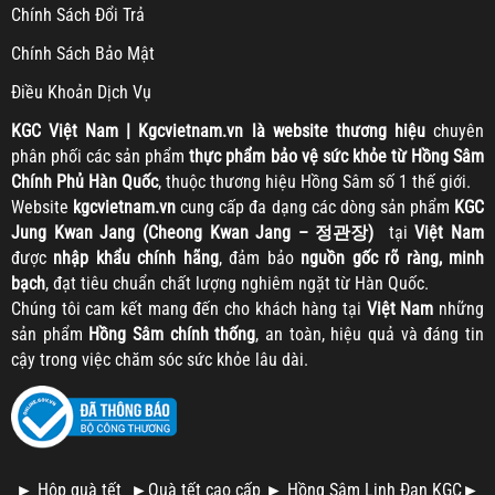
Chính Sách Đổi Trả
Chính Sách Bảo Mật
Điều Khoản Dịch Vụ
KGC
Việt Nam | Kgcvietnam.vn là website thương hiệu
chuyên
phân phối các sản phẩm
thực phẩm bảo vệ sức khỏe từ Hồng Sâm
Chính Phủ Hàn Quốc
, thuộc thương hiệu Hồng Sâm số 1 thế giới.
Website
kgcvietnam.vn
cung cấp đa dạng các dòng sản phẩm
KGC
Jung Kwan Jang (Cheong Kwan Jang – 정관장)
tại
Việt Nam
được
nhập khẩu chính hãng
, đảm bảo
nguồn gốc rõ ràng, minh
bạch
, đạt tiêu chuẩn chất lượng nghiêm ngặt từ Hàn Quốc.
Chúng tôi cam kết mang đến cho khách hàng tại
Việt Nam
những
sản phẩm
Hồng Sâm chính thống
, an toàn, hiệu quả và đáng tin
cậy trong việc chăm sóc sức khỏe lâu dài.
►
Hộp quà tết
►
Quà tết cao cấp
►
Hồng Sâm Linh Đan KGC
►