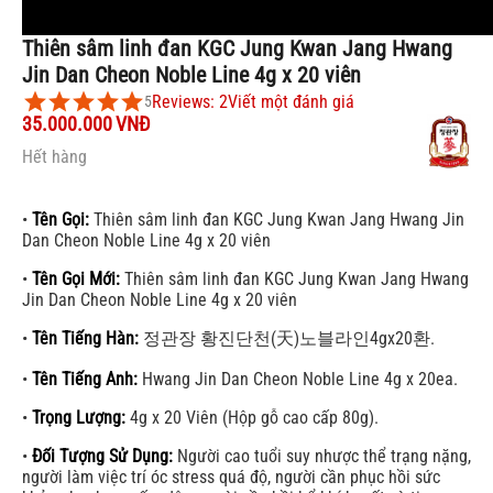
Thiên sâm linh đan KGC Jung Kwan Jang Hwang
Jin Dan Cheon Noble Line 4g x 20 viên
Reviews: 2
Viết một đánh giá
5
35.000.000
VNĐ
Hết hàng
•
Tên Gọi:
Thiên sâm linh đan KGC Jung Kwan Jang Hwang Jin
Dan Cheon Noble Line 4g x 20 viên
•
Tên Gọi Mới:
Thiên sâm linh đan KGC Jung Kwan Jang Hwang
Jin Dan Cheon Noble Line 4g x 20 viên
•
Tên Tiếng Hàn:
정관장 황진단천(天)노블라인4gx20환.
•
Tên Tiếng Anh:
Hwang Jin Dan Cheon Noble Line 4g x 20ea.
•
Trọng Lượng:
4g x 20 Viên (Hộp gỗ cao cấp 80g).
•
Đối Tượng Sử Dụng:
Người cao tuổi suy nhược thể trạng nặng,
người làm việc trí óc stress quá độ, người cần phục hồi sức