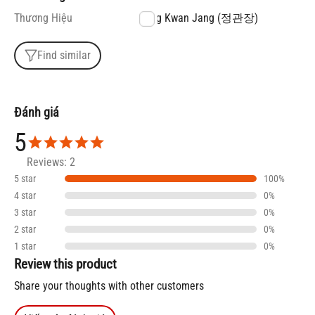
Thương Hiệu
Jung Kwan Jang (정관장)
Find similar
Đánh giá
5
Reviews: 2
5 star
100%
4 star
0%
3 star
0%
2 star
0%
1 star
0%
Review this product
Share your thoughts with other customers