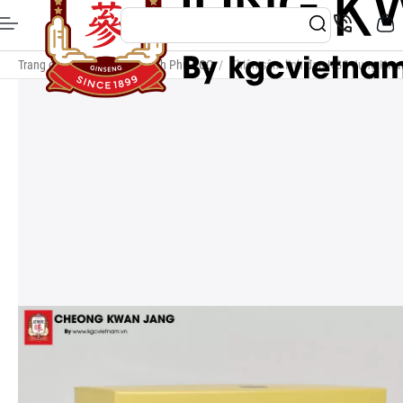
Trang chủ
/
Thiên Sâm Chính Phủ KGC
/
Thiên sâm linh đan KGC Jung Kwan