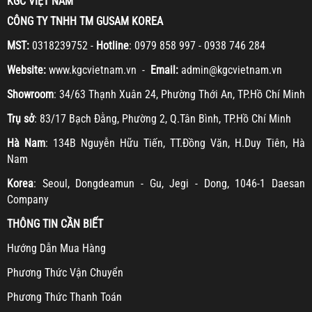
KGC VIỆT NAM
CÔNG TY TNHH TM GUSAM KOREA
MST:
0318239752 -
Hotline
: 0979 858 997 - 0938 746 284
Website:
www.kgcvietnam.vn -
Email:
admin@kgcvietnam.vn
Showroom
: 34/63 Thạnh Xuân 24, Phường Thới An, TP.Hồ Chí Minh
Trụ sở
: 83/17 Bạch Đằng, Phường 2, Q.Tân Bình, TP.Hồ Chí Minh
Hà Nam
: 134B Nguyễn Hữu Tiến, TT.Đồng Văn, H.Duy Tiên, Hà
Nam
Korea
: Seoul, Dongdeamun - Gu, Jegi - Dong, 1046-1 Daesan
Company
THÔNG TIN CẦN BIẾT
H
ướng Dẫn Mua Hàng
Ph
ương Thức Vận Chuyển
Ph
ương Thức Thanh Toán