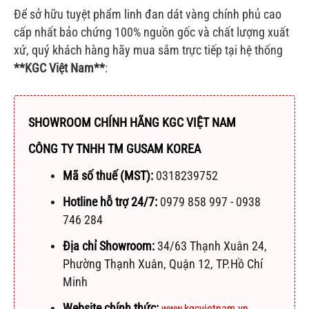
Để sở hữu tuyệt phẩm linh đan dát vàng chính phủ cao
cấp nhất bảo chứng 100% nguồn gốc và chất lượng xuất
xứ, quý khách hàng hãy mua sắm trực tiếp tại hệ thống
**KGC Việt Nam**
:
SHOWROOM CHÍNH HÃNG KGC VIỆT NAM
CÔNG TY TNHH TM GUSAM KOREA
Mã số thuế (MST):
0318239752
Hotline hỗ trợ 24/7:
0979 858 997 - 0938
746 284
Địa chỉ Showroom:
34/63 Thạnh Xuân 24,
Phường Thạnh Xuân, Quận 12, TP.Hồ Chí
Minh
Website chính thức:
www.kgcvietnam.vn