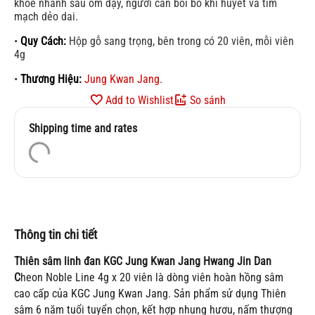
khỏe nhanh sau ốm dậy, người cần bồi bổ khí huyết và tim
mạch dẻo dai.
•
Quy Cách:
Hộp gỗ sang trọng, bên trong có 20 viên, mỗi viên
4g
•
Thương Hiệu:
Jung Kwan Jang
.
Add to Wishlist
So sánh
Shipping time and rates
Thông tin chi tiết
Thiên sâm linh đan KGC Jung Kwan Jang Hwang Jin Dan
C
heon Noble Line 4g x 20 viên là dòng viên hoàn hồng sâm
cao cấp của KGC Jung Kwan Jang. Sản phẩm sử dụng Thiên
sâm 6 năm tuổi tuyển chọn, kết hợp nhung hươu, nấm thượng