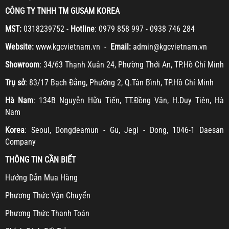
CÔNG TY TNHH TM GUSAM KOREA
MST:
0318239752 -
Hotline
: 0979 858 997 - 0938 746 284
Website:
www.kgcvietnam.vn -
Email:
admin@kgcvietnam.vn
Showroom
: 34/63 Thạnh Xuân 24, Phường Thới An, TP.Hồ Chí Minh
Trụ sở
: 83/17 Bạch Đằng, Phường 2, Q.Tân Bình, TP.Hồ Chí Minh
Hà Nam
: 134B Nguyễn Hữu Tiến, TT.Đồng Văn, H.Duy Tiên, Hà
Nam
Korea
: Seoul, Dongdeamun - Gu, Jegi - Dong, 1046-1 Daesan
Company
THÔNG TIN CẦN BIẾT
H
ướng Dẫn Mua Hàng
Ph
ương Thức Vận Chuyển
Ph
ương Thức Thanh Toán