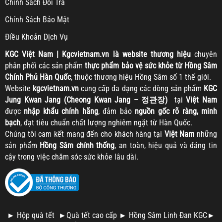
Chính Sách Đổi Trả
Chính Sách Bảo Mật
Điều Khoản Dịch Vụ
KGC
Việt Nam | Kgcvietnam.vn là website thương hiệu
chuyên
phân phối các sản phẩm
thực phẩm bảo vệ sức khỏe từ Hồng Sâm
Chính Phủ Hàn Quốc
, thuộc thương hiệu Hồng Sâm số 1 thế giới.
Website
kgcvietnam.vn
cung cấp đa dạng các dòng sản phẩm
KGC
Jung Kwan Jang (Cheong Kwan Jang – 정관장)
tại
Việt Nam
được
nhập khẩu chính hãng
, đảm bảo
nguồn gốc rõ ràng, minh
bạch
, đạt tiêu chuẩn chất lượng nghiêm ngặt từ Hàn Quốc.
Chúng tôi cam kết mang đến cho khách hàng tại
Việt Nam
những
sản phẩm
Hồng Sâm chính thống
, an toàn, hiệu quả và đáng tin
cậy trong việc chăm sóc sức khỏe lâu dài.
►
Hộp quà tết
►
Quà tết cao cấp
►
Hồng Sâm Linh Đan KGC
►