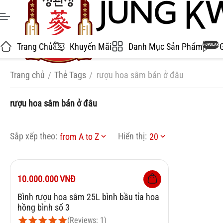
Trang Chủ
Khuyến Mãi
Danh Mục Sản Phẩm
POPULAR
Trang chủ
Thẻ Tags
rượu hoa sâm bán ở đâu
/
/
rượu hoa sâm bán ở đâu
Sắp xếp theo:
Hiển thị:
from A to Z
20
10.000.000
VNĐ
Bình rượu hoa sâm 25L bình bầu tỉa hoa
hồng bình số 3
(Reviews: 1)