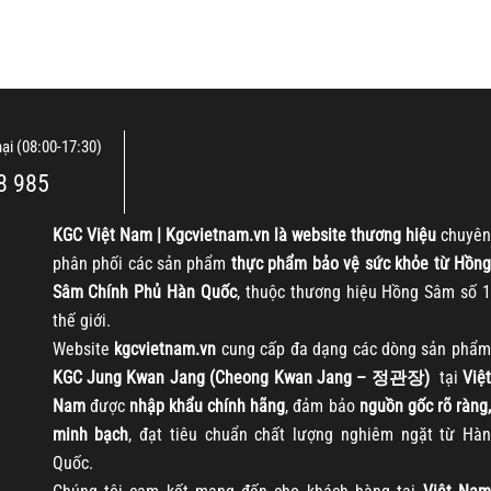
nại (08:00-17:30)
8 985
KGC
Việt Nam | Kgcvietnam.vn là website thương hiệu
chuyên
phân phối các sản phẩm
thực phẩm bảo vệ sức khỏe từ Hồng
Sâm Chính Phủ Hàn Quốc
, thuộc thương hiệu Hồng Sâm số 1
thế giới.
Website
kgcvietnam.vn
cung cấp đa dạng các dòng sản phẩm
KGC Jung Kwan Jang (Cheong Kwan Jang – 정관장)
tại
Việt
Nam
được
nhập khẩu chính hãng
, đảm bảo
nguồn gốc rõ ràng
minh bạch
, đạt tiêu chuẩn chất lượng nghiêm ngặt từ Hàn
Quốc.