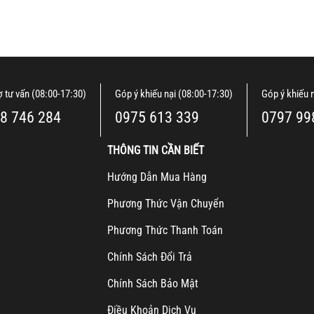
ợ tư vấn (08:00-17:30)
Góp ý khiếu nại (08:00-17:30)
Góp ý khiếu 
8 746 284
0975 613 339
0797 99
THÔNG TIN CẦN BIẾT
H
ướng Dẫn Mua Hàng
Ph
ương Thức Vận Chuyển
Ph
ương Thức Thanh Toán
Chính Sách Đổi Trả
Chính Sách Bảo Mật
Điều Khoản Dịch Vụ