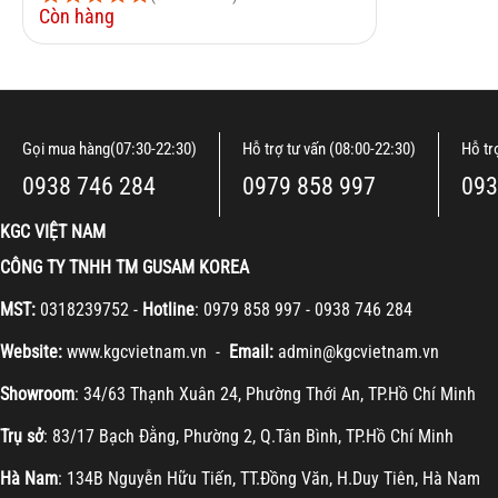
Còn hàng
Gọi mua hàng(07:30-22:30)
Hỗ trợ tư vấn (08:00-22:30)
Hỗ tr
0938 746 284
0979 858 997
093
KGC VIỆT NAM
CÔNG TY TNHH TM GUSAM KOREA
MST:
0318239752 -
Hotline
: 0979 858 997 - 0938 746 284
Website:
www.kgcvietnam.vn -
Email:
admin@kgcvietnam.vn
Showroom
: 34/63 Thạnh Xuân 24, Phường Thới An, TP.Hồ Chí Minh
Trụ sở
: 83/17 Bạch Đằng, Phường 2, Q.Tân Bình, TP.Hồ Chí Minh
Hà Nam
: 134B Nguyễn Hữu Tiến, TT.Đồng Văn, H.Duy Tiên, Hà Nam