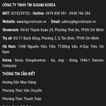
CÔNG TY TNHH TM GUSAM KOREA
MST:
0318239752 -
Hotline
: 0979 858 997 - 0938 746 284
Website:
www.kgcvietnam.vn -
Email:
admin@kgcvietnam.vn
Showroom
: 34/63 Thạnh Xuân 24, Phường Thới An, TP.Hồ Chí Minh
Trụ sở
: 83/17 Bạch Đằng, Phường 2, Q.Tân Bình, TP.Hồ Chí Minh
Hà Nam
: 134B Nguyễn Hữu Tiến, TT.Đồng Văn, H.Duy Tiên, Hà
Nam
Korea
: Seoul, Dongdeamun - Gu, Jegi - Dong, 1046-1 Daesan
Company
THÔNG TIN CẦN BIẾT
H
ướng Dẫn Mua Hàng
Ph
ương Thức Vận Chuyển
Ph
ương Thức Thanh Toán