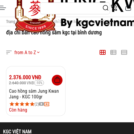
Trang chủ
/
Thẻ Tags
/
địa chỉ bán cao hồng sâm kgc tại bình dương
địa chỉ bán cao hồng sâm kgc tại bình dương
from A to Z
Giảm
10%
2.376.000
VNĐ
2.640.000
VNĐ
-10%
Cao hồng sâm Jung Kwan
Jang - KGC 100gr
(2)
Còn hàng
KGC VIỆT NAM