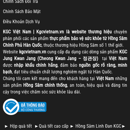
Chính Sách Đổi Trả
Chính Sách Bảo Mật
Điều Khoản Dịch Vụ
KGC
Việt Nam | Kgcvietnam.vn là website thương hiệu
chuyên
phân phối các sản phẩm
thực phẩm bảo vệ sức khỏe từ Hồng Sâm
Chính Phủ Hàn Quốc
, thuộc thương hiệu Hồng Sâm số 1 thế giới.
Website
kgcvietnam.vn
cung cấp đa dạng các dòng sản phẩm
KGC
Jung Kwan Jang (Cheong Kwan Jang – 정관장)
tại
Việt Nam
được
nhập khẩu chính hãng
, đảm bảo
nguồn gốc rõ ràng, minh
bạch
, đạt tiêu chuẩn chất lượng nghiêm ngặt từ Hàn Quốc.
Chúng tôi cam kết mang đến cho khách hàng tại
Việt Nam
những
sản phẩm
Hồng Sâm chính thống
, an toàn, hiệu quả và đáng tin
cậy trong việc chăm sóc sức khỏe lâu dài.
►
Hộp quà tết
►
Quà tết cao cấp
►
Hồng Sâm Linh Đan KGC
►