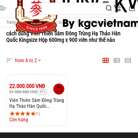
Trang chủ
/
Thẻ Tags
/
cách dùng Viên Thiên Sâm Đông Trùng Hạ Thảo Hàn
cách dùng Viên Thiên Sâm Đông Trùng Hạ Thảo Hàn
Quốc Kingsize Hộp 600mg x 900 viên như thế nào
from A to Z
Giảm
41%
22.000.000
VNĐ
37.500.000
VNĐ
-41%
Viên Thiên Sâm Đông Trùng
Hạ Thảo Hàn Quốc
Kingsize Hộp 600mg x 900
(1)
viên
Còn hàng