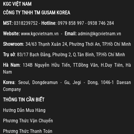
KGC VIỆT NAM
CÔNG TY TNHH TM GUSAM KOREA
MST:
0318239752 -
Hotline
: 0979 858 997 - 0938 746 284
Website:
www.kgcvietnam.vn -
Email:
admin@kgcvietnam.vn
Showroom
: 34/63 Thạnh Xuân 24, Phường Thới An, TP.Hồ Chí Minh
Trụ sở
: 83/17 Bạch Đằng, Phường 2, Q.Tân Bình, TP.Hồ Chí Minh
Hà Nam
: 134B Nguyễn Hữu Tiến, TT.Đồng Văn, H.Duy Tiên, Hà
Nam
Korea
: Seoul, Dongdeamun - Gu, Jegi - Dong, 1046-1 Daesan
Company
THÔNG TIN CẦN BIẾT
H
ướng Dẫn Mua Hàng
Ph
ương Thức Vận Chuyển
Ph
ương Thức Thanh Toán