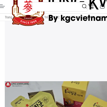
Trang chủ
/
Nước Hồng Sâm Trẻ Em KGC
/
Nước hồng sâm trẻ em Jung Kw