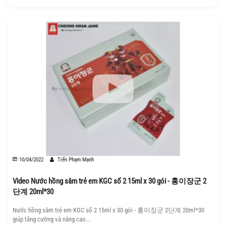
10/04/2022
Tiến Phạm Mạnh
Video Nước hồng sâm trẻ em KGC số 2 15ml x 30 gói - 홍이장군 2
단계 20ml*30
Nước hồng sâm trẻ em KGC số 2 15ml x 30 gói - 홍이장군 2단계 20ml*30
giúp tăng cường và nâng cao...