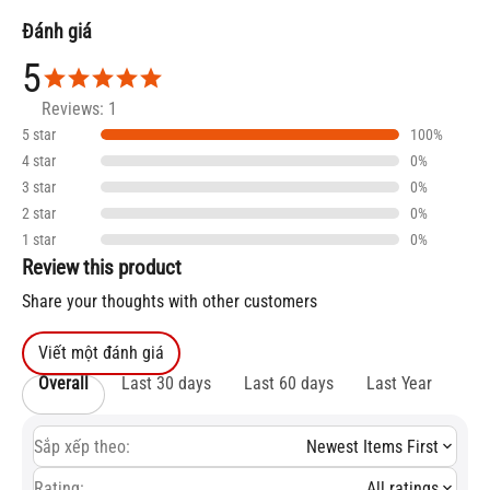
Đánh giá
5
Reviews: 1
5 star
100%
4 star
0%
3 star
0%
2 star
0%
1 star
0%
Review this product
Share your thoughts with other customers
Viết một đánh giá
Overall
Last 30 days
Last 60 days
Last Year
Sắp xếp theo:
Newest Items First
Rating:
All ratings