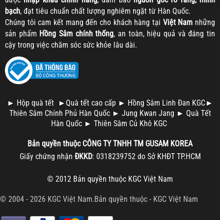
bạch
, đạt tiêu chuẩn chất lượng nghiêm ngặt từ Hàn Quốc.
Chúng tôi cam kết mang đến cho khách hàng tại
Việt Nam
những
sản phẩm
Hồng Sâm chính thống
, an toàn, hiệu quả và đáng tin
cậy trong việc chăm sóc sức khỏe lâu dài.
►
Hộp quà tết
►
Quà tết cao cấp
►
Hồng Sâm Linh Đan KGC
►
Thiên Sâm Chính Phủ Hàn Quốc
►
Jung Kwan Jang
►
Quà Tết
Hàn Quốc
►
Thiên Sâm Củ Khô KGC
Bản quyền thuộc
CÔNG TY TNHH TM
GUSAM KOREA
Giấy chứng nhận
ĐKKD
: 0318239752 do Sở KHĐT TP.HCM
© 2012 Bản quyền thuộc
KGC Việt Nam
© 2004 - 2026 KGC Việt Nam.Bản quyền thuộc -
KGC Việt Nam