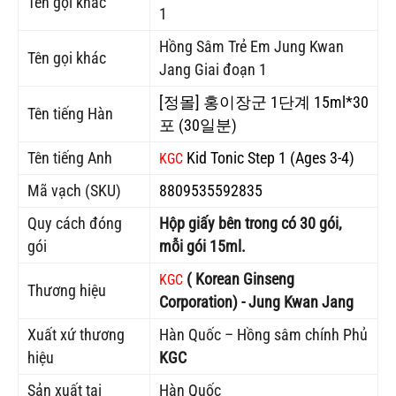
Tên gọi khác
1
Hồng Sâm Trẻ Em Jung Kwan
Tên gọi khác
Jang Giai đoạn 1
[정몰] 홍이장군 1단계 15ml*30
Tên tiếng Hàn
포 (30일분)
Tên tiếng Anh
Kid Tonic Step 1 (Ages 3-4)
KGC
Mã vạch (SKU)
8809535592835
Quy cách đóng
Hộp giấy bên trong có 30 gói,
gói
mỗi gói 15ml.
( Korean Ginseng
KGC
Thương hiệu
Corporation) - Jung Kwan Jang
Xuất xứ thương
Hàn Quốc – Hồng sâm chính Phủ
hiệu
KGC
Sản xuất tại
Hàn Quốc