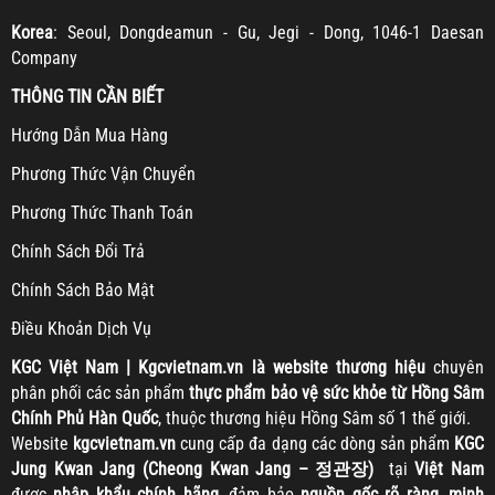
Korea
: Seoul, Dongdeamun - Gu, Jegi - Dong, 1046-1 Daesan
Company
THÔNG TIN CẦN BIẾT
H
ướng Dẫn Mua Hàng
Ph
ương Thức Vận Chuyển
Ph
ương Thức Thanh Toán
Chính Sách Đổi Trả
Chính Sách Bảo Mật
Điều Khoản Dịch Vụ
KGC
Việt Nam | Kgcvietnam.vn là website thương hiệu
chuyên
phân phối các sản phẩm
thực phẩm bảo vệ sức khỏe từ Hồng Sâm
Chính Phủ Hàn Quốc
, thuộc thương hiệu Hồng Sâm số 1 thế giới.
Website
kgcvietnam.vn
cung cấp đa dạng các dòng sản phẩm
KGC
Jung Kwan Jang (Cheong Kwan Jang – 정관장)
tại
Việt Nam
được
nhập khẩu chính hãng
, đảm bảo
nguồn gốc rõ ràng, minh