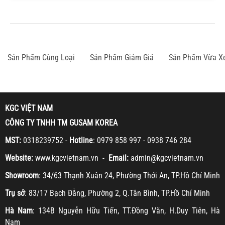
Sản Phẩm Cùng Loại
Sản Phẩm Giảm Giá
Sản Phẩm Vừa X
KGC VIỆT NAM
CÔNG TY TNHH TM GUSAM KOREA
MST:
0318239752 -
Hotline
: 0979 858 997 - 0938 746 284
Website:
www.kgcvietnam.vn -
Email:
admin@kgcvietnam.vn
Showroom
: 34/63 Thạnh Xuân 24, Phường Thới An, TP.Hồ Chí Minh
Trụ sở
: 83/17 Bạch Đằng, Phường 2, Q.Tân Bình, TP.Hồ Chí Minh
Hà Nam
: 134B Nguyễn Hữu Tiến, TT.Đồng Văn, H.Duy Tiên, Hà
Nam