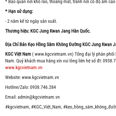
* Bảo quản nơi khô ráo, thoáng mát, tránh nơi có độ ẩm cao 
* Hạn sử dụng:
- 2 năm kể từ ngày sản xuất.
Thương hiệu: KGC Jung Kwan Jang Hàn Quốc.
Địa Chỉ Bán
Kẹo Hồng Sâm Không Đường KGC Jung Kwan J
KGC Việt Nam
( www.kgcvietnam.vn) Tổng đại lý phân phối
Nam. Quý khách mua hàng xin vui lòng liên hệ số đt: 0938.
www.kgcvietnam.vn
Website: www.kgcvietnam.vn
Hotline/Zalo: 0938.746.284
Email: admin@kgcvietnam.vn
#kgcvietnam, #KGC_Việt_Nam, #kẹo_hồng_sâm_không_đườ