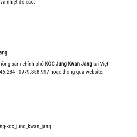
và nhiệt độ cao.
ang
 hồng sâm chính phủ
KGC Jung Kwan Jang
tại Việt
746.284 - 0979.858.997 hoặc thông qua website:
ng-kgc_jung_kwan_jang