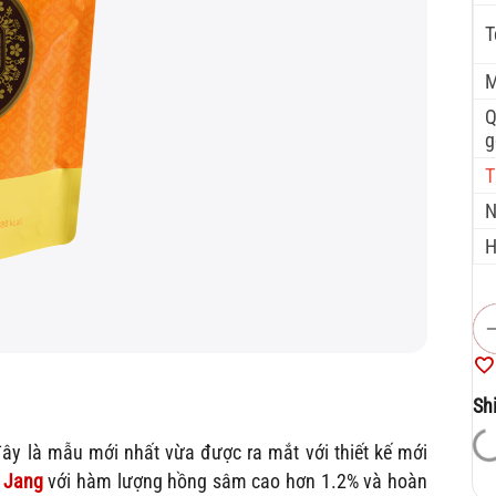
T
M
g
T
N
H
Sh
ây là mẫu mới nhất vừa được ra mắt với thiết kế mới
 Jang
với hàm lượng hồng sâm cao hơn 1.2% và hoàn