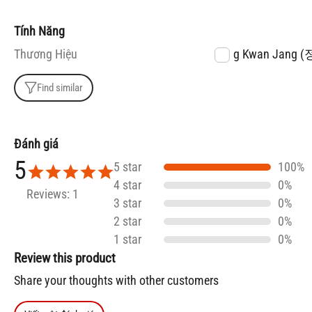
Tính Năng
Thương Hiệu
Jung Kwan Jang
Find similar
Đánh giá
5
5 star
100%
4 star
0%
Reviews: 1
3 star
0%
2 star
0%
1 star
0%
Review this product
Share your thoughts with other customers