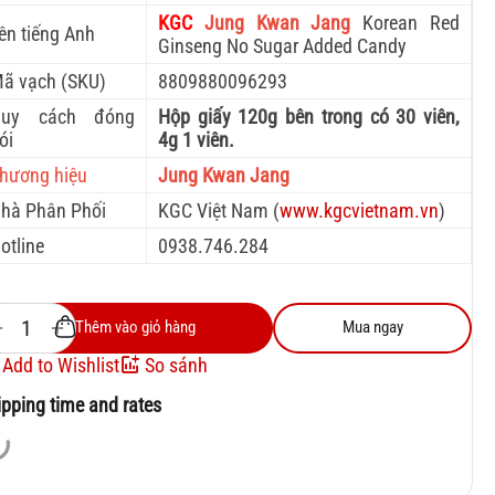
KGC
Jung Kwan Jang
Korean Red
ên tiếng Anh
Ginseng No Sugar Added Candy
ã vạch (SKU)
8809880096293
Quy cách đóng
Hộp giấy 120g bên trong có 30 viên,
ói
4g 1 viên.
hương hiệu
Jung Kwan Jang
hà Phân Phối
KGC Việt Nam (
www.kgcvietnam.vn
)
otline
0938.746.284
+
−
Thêm vào giỏ hàng
Mua ngay
Add to Wishlist
So sánh
ipping time and rates