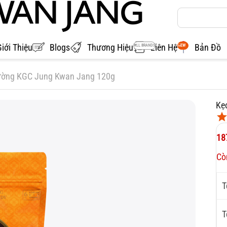
Giới Thiệu
Blogs
Thương Hiệu
Liên Hệ
Bản Đồ
ALL BRANDS
NEW
ờng KGC Jung Kwan Jang 120g
Kẹ
18
Cò
T
T