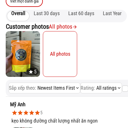
Viết một đánh giá
Overall
Last 30 days
Last 60 days
Last Year
Customer photos
All photos
All photos
Sắp xếp theo:
Newest Items First
Rating:
All ratings
Mỹ Anh
5
kẹo không đường chất lượng nhất ăn ngon