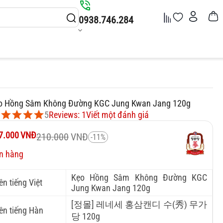
0938.746.284
o Hồng Sâm Không Đường KGC Jung Kwan Jang 120g
5
Reviews: 1
Viết một đánh giá
7.000
VNĐ
210.000
VNĐ
-11%
n hàng
Kẹo Hồng Sâm Không Đường KGC
ên tiếng Việt
Jung Kwan Jang 120g
[정몰] 레네세 홍삼캔디 수(秀) 무가
ên tiếng Hàn
당 120g