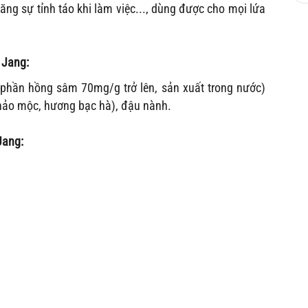
g sự tỉnh táo khi làm việc..., dùng được cho mọi lứa
 Jang
:
phần hồng sâm 70mg/g trở lên, sản xuất trong nước)
 thảo mộc, hương bạc hà), đậu nành.
Jang
: