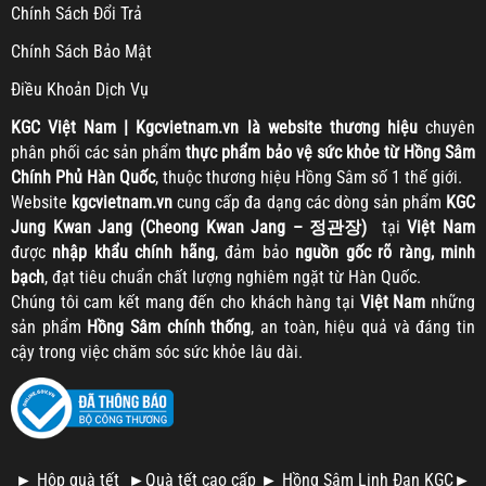
Chính Sách Đổi Trả
Chính Sách Bảo Mật
Điều Khoản Dịch Vụ
KGC
Việt Nam | Kgcvietnam.vn là website thương hiệu
chuyên
phân phối các sản phẩm
thực phẩm bảo vệ sức khỏe từ Hồng Sâm
Chính Phủ Hàn Quốc
, thuộc thương hiệu Hồng Sâm số 1 thế giới.
Website
kgcvietnam.vn
cung cấp đa dạng các dòng sản phẩm
KGC
Jung Kwan Jang (Cheong Kwan Jang – 정관장)
tại
Việt Nam
được
nhập khẩu chính hãng
, đảm bảo
nguồn gốc rõ ràng, minh
bạch
, đạt tiêu chuẩn chất lượng nghiêm ngặt từ Hàn Quốc.
Chúng tôi cam kết mang đến cho khách hàng tại
Việt Nam
những
sản phẩm
Hồng Sâm chính thống
, an toàn, hiệu quả và đáng tin
cậy trong việc chăm sóc sức khỏe lâu dài.
►
Hộp quà tết
►
Quà tết cao cấp
►
Hồng Sâm Linh Đan KGC
►