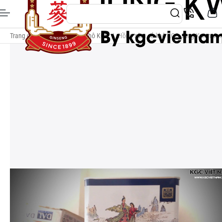
Trang chủ
/
Hồng Sâm Củ Khô KGC
/
Hồng sâm củ khô KGC Jung Kwan Jang