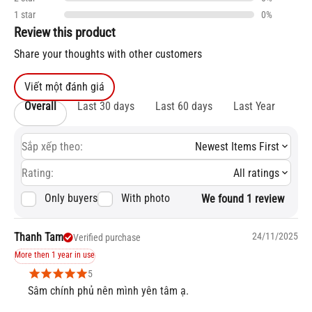
1 star
0%
Review this product
Share your thoughts with other customers
Viết một đánh giá
Overall
Last 30 days
Last 60 days
Last Year
Sắp xếp theo:
Newest Items First
Rating:
All ratings
Only buyers
With photo
We found 1 review
Thanh Tam
24/11/2025
Verified purchase
More then 1 year in use
5
Sâm chính phủ nên mình yên tâm ạ.