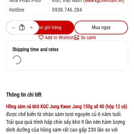
Nhà Phân Phối
KGC Việt Nam (
)
www.kgcvietnam.vn
Hotline
0938.746.284
+
−
Thêm vào giỏ hàng
Mua ngay
Add to Wishlist
So sánh
Shipping time and rates
Thông tin chi tiết
Hồng sâm củ khô KGC Jung Kwan Jang 150g số 40 (hộp 12 củ)
được chế biến từ nhân sâm tươi nguyên củ 6 năm tuổi.
Trải qua quá trình hấp chín sấy khô 9 lần nên hàm lượng
dinh dưỡng của hồng sâm rất cao gấp 230 lần so với