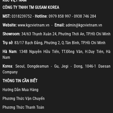
KGC VIỆT NAM
CÔNG TY TNHH TM GUSAM KOREA
MST:
0318239752 -
Hotline
: 0979 858 997 - 0938 746 284
Website:
www.kgcvietnam.vn -
Email:
admin@kgcvietnam.vn
Showroom
: 34/63 Thạnh Xuân 24, Phường Thới An, TP.Hồ Chí Minh
Trụ sở
: 83/17 Bạch Đằng, Phường 2, Q.Tân Bình, TP.Hồ Chí Minh
Hà Nam
: 134B Nguyễn Hữu Tiến, TT.Đồng Văn, H.Duy Tiên, Hà
Nam
Korea
: Seoul, Dongdeamun - Gu, Jegi - Dong, 1046-1 Daesan
Company
THÔNG TIN CẦN BIẾT
H
ướng Dẫn Mua Hàng
Ph
ương Thức Vận Chuyển
Ph
ương Thức Thanh Toán