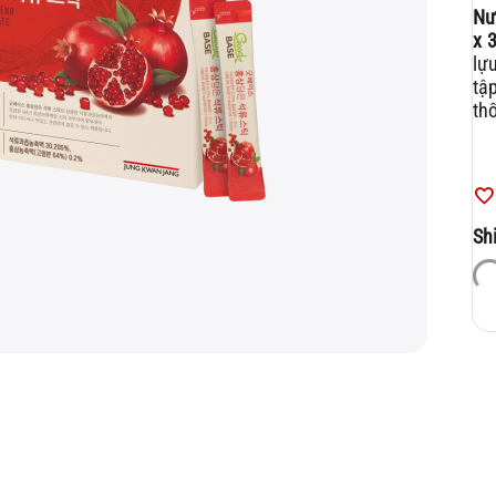
Nư
x 
lự
tậ
th
Sh