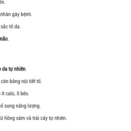
ổn.
c nhân gây bệnh.
 sắc tố da.
 não
.
p da tự nhiên
.
ân bằng nội tiết tố.
 ít calo, ít béo.
ổ sung năng lượng.
ừ hồng sâm và trái cây tự nhiên.