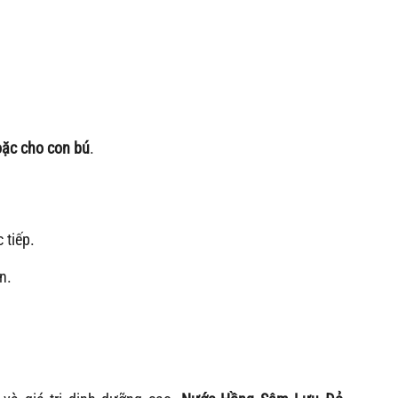
oặc cho con bú
.
 tiếp.
n.