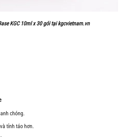
ase KGC 10ml x 30 gói
tại kgcvietnam.vn
e
hanh chóng.
và tỉnh táo hơn.