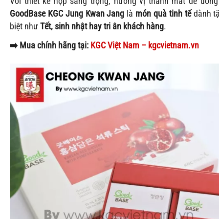
Với thiết kế hộp sang trọng, hương vị thanh mát dễ uống
GoodBase KGC Jung Kwan Jang
là
món quà tinh tế
dành tặ
biệt như
Tết, sinh nhật hay tri ân khách hàng
.
➡️ Mua chính hãng tại:
KGC Việt Nam – kgcvietnam.vn