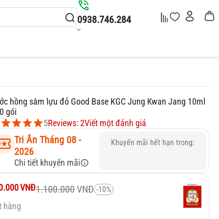
0938.746.284
ớc hồng sâm lựu đỏ Good Base KGC Jung Kwan Jang 10ml
0 gói
5
Reviews: 2
Viết một đánh giá
Tri Ân Tháng 08 -
Khuyến mãi hết hạn trong:
2026
Chi tiết khuyến mãi
0.000
VNĐ
1.100.000
VNĐ
-10%
t hàng