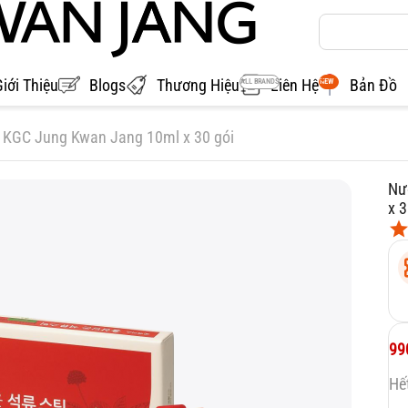
Giới Thiệu
Blogs
Thương Hiệu
Liên Hệ
Bản Đồ
ALL BRANDS
NEW
 KGC Jung Kwan Jang 10ml x 30 gói
Nư
x 3
99
Hế