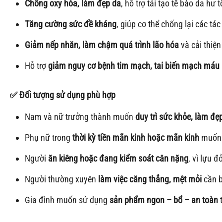
Chống oxy hóa, làm đẹp da
, hỗ trợ tái tạo tế bào da hư t
Tăng cường sức đề kháng
, giúp cơ thể chống lại các tá
Giảm nếp nhăn, làm chậm quá trình lão hóa
và cải thiện
Hỗ trợ
giảm nguy cơ bệnh tim mạch, tai biến mạch máu
✅
Đối tượng sử dụng phù hợp
Nam và nữ trưởng thành muốn
duy trì sức khỏe, làm đẹ
Phụ nữ trong
thời kỳ tiền mãn kinh hoặc mãn kinh
muốn c
Người
ăn kiêng hoặc đang kiểm soát cân nặng
, vì lựu đỏ
Người thường xuyên
làm việc căng thẳng, mệt mỏi
cần b
Gia đình muốn sử dụng
sản phẩm ngon – bổ – an toàn
t