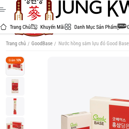
Trang Chủ
Khuyến Mãi
Danh Mục Sản Phẩm
POPULAR
Trang chủ
GoodBase
Nước hồng sâm lựu đỏ Good Base
/
/
Giảm
10%