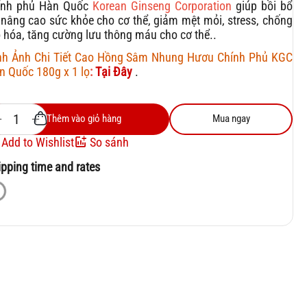
ính phủ Hàn Quốc
Korean Ginseng Corporation
giúp bồi bổ
 nâng cao sức khỏe cho cơ thể, giảm mệt mỏi, stress, chống
o hóa, tăng cường lưu thông máu cho cơ thể..
nh Ảnh Chi Tiết Cao Hồng Sâm Nhung Hươu Chính Phủ KGC
n Quốc 180g x 1 lọ
:
Tại Đây
.
+
−
Thêm vào giỏ hàng
Mua ngay
Add to Wishlist
So sánh
ipping time and rates