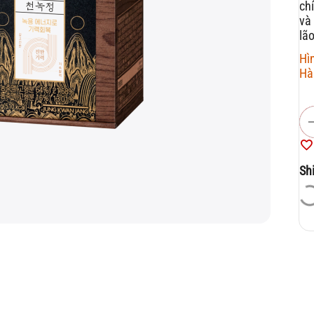
ch
và
lã
Hì
Hà
Sh