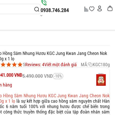
0938.746.284
o Hồng Sâm Nhung Hươu KGC Jung Kwan Jang Cheon Nok
g x 1 lọ
5
Reviews: 4
Viết một đánh giá
MÃ:
KGC180g
941.000
VNĐ
5.490.000
VNĐ
-10%
n hàng
o Hồng Sâm Nhung Hươu KGC Jung Kwan Jang Cheon Nok
0g x 1 lọ
là sự kết hợp giữa cao hồng sâm nguyên chất Hàn
ốc 6 năm tuổi 100% với nhung hươu được chế biến trong
t công thức truyền thống đặc biệt của tập đoàn nhân sâm