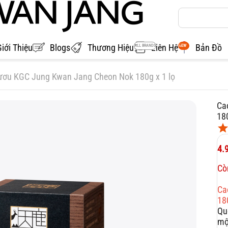
Giới Thiệu
Blogs
Thương Hiệu
Liên Hệ
Bản Đồ
ALL BRANDS
NEW
ơu KGC Jung Kwan Jang Cheon Nok 180g x 1 lọ
Ca
180
4.
Cò
Ca
18
Qu
mộ