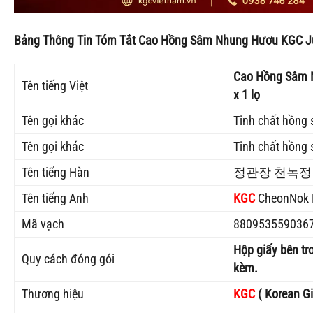
Bảng Thông Tin Tóm Tắt Cao Hồng Sâm Nhung Hươu KGC J
Cao Hồng Sâm 
Tên tiếng Việt
x 1 lọ
Tên gọi khác
Tinh chất hồng
Tên gọi khác
Tinh chất hồng
Tên tiếng Hàn
정관장 천녹정 1
Tên tiếng Anh
KGC
CheonNok Re
Mã vạch
880953559036
Hộp giấy bên tr
Quy cách đóng gói
kèm.
Thương hiệu
KGC
( Korean G