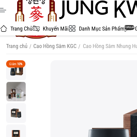
Trang Chủ
Khuyến Mãi
Danh Mục Sản Phẩm
POPULAR
Trang chủ
Cao Hồng Sâm KGC
Cao Hồng Sâm Nhung Hư
/
/
Giảm
10%