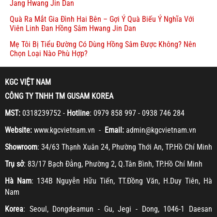
Jang Hwang Jin Dan
Quà Ra Mắt Gia Đình Hai Bên – Gợi Ý Quà Biếu Ý Nghĩa Với
Viên Linh Đan Hồng Sâm Hwang Jin Dan
Mẹ Tôi Bị Tiểu Đường Có Dùng Hồng Sâm Được Không? Nên
Chọn Loại Nào Phù Hợp?
KGC VIỆT NAM
CÔNG TY TNHH TM GUSAM KOREA
MST:
0318239752 -
Hotline
: 0979 858 997 - 0938 746 284
Website:
www.kgcvietnam.vn -
Email:
admin@kgcvietnam.vn
Showroom
: 34/63 Thạnh Xuân 24, Phường Thới An, TP.Hồ Chí Minh
Trụ sở
: 83/17 Bạch Đằng, Phường 2, Q.Tân Bình, TP.Hồ Chí Minh
Hà Nam
: 134B Nguyễn Hữu Tiến, TT.Đồng Văn, H.Duy Tiên, Hà
Nam
Korea
: Seoul, Dongdeamun - Gu, Jegi - Dong, 1046-1 Daesan