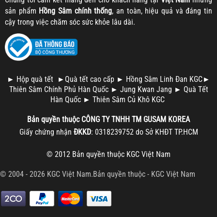
sản phẩm
Hồng Sâm chính thống
, an toàn, hiệu quả và đáng tin
cậy trong việc chăm sóc sức khỏe lâu dài.
►
Hộp quà tết
►
Quà tết cao cấp
►
Hồng Sâm Linh Đan KGC
►
Thiên Sâm Chính Phủ Hàn Quốc
►
Jung Kwan Jang
►
Quà Tết
Hàn Quốc
►
Thiên Sâm Củ Khô KGC
Bản quyền thuộc
CÔNG TY TNHH TM
GUSAM KOREA
Giấy chứng nhận
ĐKKD
: 0318239752 do Sở KHĐT TP.HCM
© 2012 Bản quyền thuộc
KGC Việt Nam
© 2004 - 2026 KGC Việt Nam.Bản quyền thuộc -
KGC Việt Nam