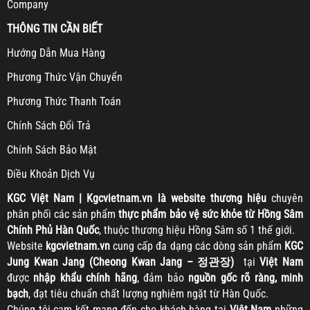
Company
THÔNG TIN CẦN BIẾT
H
ướng Dẫn Mua Hàng
Ph
ương Thức Vận Chuyển
Ph
ương Thức Thanh Toán
Chính Sách Đổi Trả
Chính Sách Bảo Mật
Điều Khoản Dịch Vụ
KGC
Việt Nam | Kgcvietnam.vn là website thương hiệu
chuyên
phân phối các sản phẩm
thực phẩm bảo vệ sức khỏe từ Hồng Sâm
Chính Phủ Hàn Quốc
, thuộc thương hiệu Hồng Sâm số 1 thế giới.
Website
kgcvietnam.vn
cung cấp đa dạng các dòng sản phẩm
KGC
Jung Kwan Jang (Cheong Kwan Jang – 정관장)
tại
Việt Nam
được
nhập khẩu chính hãng
, đảm bảo
nguồn gốc rõ ràng, minh
bạch
, đạt tiêu chuẩn chất lượng nghiêm ngặt từ Hàn Quốc.
Chúng tôi cam kết mang đến cho khách hàng tại
Việt Nam
những