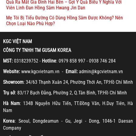
Quà Ra Mắt Gia Đình Hai Bên – Gợi Ý Quà Biếu Ý Nghĩa Với
Viên Linh Đan Hồng Sâm Hwang Jin Dan
Mẹ Tôi Bị Tiểu Đường Có Dùng Hồng Sâm Được Không? Nên
Chọn Loại Nào Phù Hợp?
KGC VIỆT NAM
CÔNG TY TNHH TM GUSAM KOREA
MST:
0318239752 -
Hotline
: 0979 858 997 - 0938 746 284
Website:
www.kgcvietnam.vn -
Email:
admin@kgcvietnam.vn
Showroom
: 34/63 Thạnh Xuân 24, Phường Thới An, TP.Hồ Chí Minh
Trụ sở
: 83/17 Bạch Đằng, Phường 2, Q.Tân Bình, TP.Hồ Chí Minh
Hà Nam
: 134B Nguyễn Hữu Tiến, TT.Đồng Văn, H.Duy Tiên, Hà
Nam
Korea
: Seoul, Dongdeamun - Gu, Jegi - Dong, 1046-1 Daesan
Company