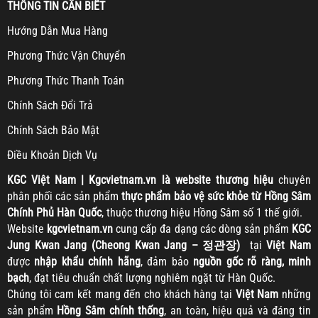
THÔNG TIN CẦN BIẾT
H
ướng Dẫn Mua Hàng
Ph
ương Thức Vận Chuyển
Ph
ương Thức Thanh Toán
Chính Sách Đổi Trả
Chính Sách Bảo Mật
Điều Khoản Dịch Vụ
KGC
Việt Nam | Kgcvietnam.vn là website thương hiệu
chuyên
phân phối các sản phẩm
thực phẩm bảo vệ sức khỏe từ Hồng Sâm
Chính Phủ Hàn Quốc
, thuộc thương hiệu Hồng Sâm số 1 thế giới.
Website
kgcvietnam.vn
cung cấp đa dạng các dòng sản phẩm
KGC
Jung Kwan Jang (Cheong Kwan Jang – 정관장)
tại
Việt Nam
được
nhập khẩu chính hãng
, đảm bảo
nguồn gốc rõ ràng, minh
bạch
, đạt tiêu chuẩn chất lượng nghiêm ngặt từ Hàn Quốc.
Chúng tôi cam kết mang đến cho khách hàng tại
Việt Nam
những
sản phẩm
Hồng Sâm chính thống
, an toàn, hiệu quả và đáng tin