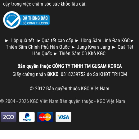
cậy trong việc chăm sóc sức khỏe lâu dài.
►
Hộp quà tết
►
Quà tết cao cấp
►
Hồng Sâm Linh Đan KGC
►
Thiên Sâm Chính Phủ Hàn Quốc
►
Jung Kwan Jang
►
Quà Tết
Hàn Quốc
►
Thiên Sâm Củ Khô KGC
Bản quyền thuộc
CÔNG TY TNHH TM
GUSAM KOREA
Giấy chứng nhận
ĐKKD
: 0318239752 do Sở KHĐT TP.HCM
© 2012 Bản quyền thuộc
KGC Việt Nam
© 2004 - 2026 KGC Việt Nam.Bản quyền thuộc -
KGC Việt Nam